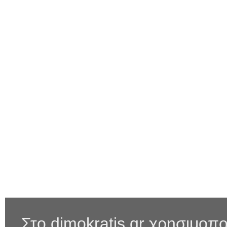
Στο dimokratis.gr χρησιμοπο