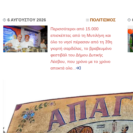
6 ΑΥΓΟΥΣΤΟΥ 2026
ΠΟΛΙΤΙΣΜΟΣ
Περισσότεροι από 15.000
επισκέπτες από τη Μυτιλήνη και
όλο το νησί πέρασαν από τη 39η
γιορτή σαρδέλας, το βραβευμένο
φεστιβάλ του Δήμου Δυτικής
Λέσβου, που χρόνο με το χρόνο
αποκτά ολο...