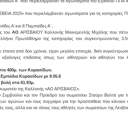
σίδων Α΄ που περιελάμβαναν τα αγωνίσματα του Εξάθλου ΠΠΑ΄κ
ΙΩΑΝΝΗΣ Α. ΜΑΛΛΙΑΣ
ΙΣΒΕΙΑ 2015» που περιελάμβαναν αγωνίσματα για τις κατηγορίες Π
ΧΕΙΡΟΥΡΓΟΣ
ίδες Α΄και 8 Παμπαίδες Α΄.
ΟΦΘΑΛΜΙΑΤΡΟΣ
Διδάκτωρ Ιατρικής Σχολής
ής του
ΑΟ
ΑΡΙΣΒΑΙΟΥ Καλλονής Μαινεμενλής Μιχάλης που πέτυ
Πανεπιστημίου Αθηνών
Καλλιπόλεως 3,Νέα Σμύρνη,
ελλήνιο Πρωτάθλημα της κατηγορίας του συγκεντρώνοντας 3.5
τηλ:210-9320215
Καβέτσου 10, Μυτιλήνη, τηλ:
2251038065
έπειτα από δύο χρόνια, είχαν μεγάλη επιτυχία, διότι συγκέντρωσ
 αξιόλογες επιδόσεις όπως των αθλητριών και αθλητών του 
Χειρουργός Ωτορινολαρυγγολόγος
 στα 400μ. των Κορασίδων.
Έλενα Μπούμπα
 Εμπόδια Κορασίδων με 8.05.6
Στρατιωτικός Ιατρός
Διδ.Παν.Αθηνών
βολή στα 61.93μ.
Διπλωματούχος Ευρ.Ακαδημίας
σωματείο της Καλλονής «ΑΟ ΑΡΙΣΒΑΙΟΣ».
Πάρνηθας 95-97 Αχαρναί
2102467085 & 6938502258
ό Συμβούλιο και τον Πρόεδρό του σωματείου Σταύρο Βαλτά για τ
email- elenboumpa@gmail.com
ων αγώνων και τους συγχαίρει για την προσπάθεια που κάνουν 
ές τους, αλλά και σε όλους τους αθλητές των σωματείων της Λέσβο