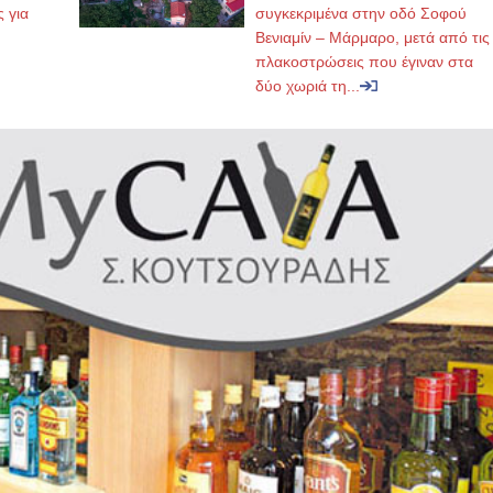
ς για
συγκεκριμένα στην οδό Σοφού
Βενιαμίν – Μάρμαρο, μετά από τις
πλακοστρώσεις που έγιναν στα
δύο χωριά τη...