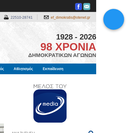
22510-28741
ef_dimokratis@otenet.gr
1928 - 2026
98 ΧΡΟΝΙΑ
ΔΗΜΟΚΡΑΤΙΚΩΝ ΑΓΩΝΩΝ
μός
Αθλητισμός
Εκπαίδευση