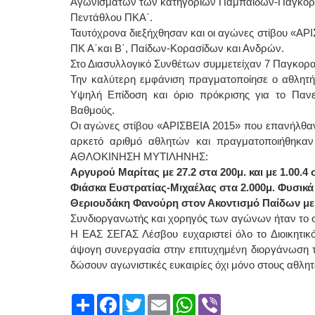
Αγωνισμάτων των κατηγοριών Παμπαίδων-Παγκορα
Πεντάθλου ΠΚΑ΄.
Ταυτόχρονα διεξήχθησαν και οι αγώνες στίβου «ΑΡ
ΠΚ Α΄και Β΄, Παίδων-Κορασίδων και Ανδρών.
Στο Διασυλλογικό Συνθέτων συμμετείχαν 7 Παγκορασ
Την καλύτερη εμφάνιση πραγματοποίησε ο αθλητ
Υψηλή Επίδοση και όριο πρόκρισης για το Παν
Βαθμούς.
Οι αγώνες στίβου «ΑΡΙΣΒΕΙΑ 2015» που επανήλθαν 
αρκετό αριθμό αθλητών και πραγματοποιήθηκαν
ΑΘΛΟΚΙΝΗΣΗ ΜΥΤΙΛΗΝΗΣ:
Αργυρού Μαρίτας με 27.2 στα 200μ. και με 1.00.4
Φιάσκα Ευστρατίας-Μιχαέλας στα 2.000μ. Φυσικά
Θεριουδάκη Φανούρη στον Ακοντισμό Παίδων με 
Συνδιοργανωτής και χορηγός των αγώνων ήταν το 
Η ΕΑΣ ΣΕΓΑΣ Λέσβου ευχαριστεί όλο το Διοικητικ
άψογη συνεργασία στην επιτυχημένη διοργάνωση τ
δώσουν αγωνιστικές ευκαιρίες όχι μόνο στους αθλητ
Share
Facebook
Twitter
Email
WhatsApp
Viber