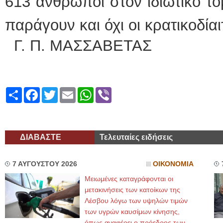
613 άνθρωποι στον ιδιωτικό το
παράγουν και όχι οι κρατικοδίαιτ
Γ. Π. ΜΑΣΣΑΒΕΤΑΣ
Share
Facebook
Twitter
Email
WhatsApp
Viber
ΔΙΑΒΑΣΤΕ
Τελευταίες ειδήσεις
7 ΑΥΓΟΥΣΤΟΥ 2026
ΟΙΚΟΝΟΜΙΑ
Μειωμένες καταγράφονται οι
μετακινήσεις των κατοίκων της
Λέσβου λόγω των υψηλών τιμών
των υγρών καυσίμων κίνησης,
όπως αναφέρει ο πρόεδρος των