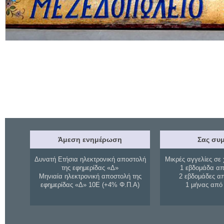
Άμεση ενημέρωση
Σας συμ
Δυνατή Ετήσια ηλεκτρονική αποστολή
Μικρές αγγελίες σε 
της εφημερίδας «Δ»
1 εβδομάδα απ
Μηνιαία ηλεκτρονική αποστολή της
2 εβδομάδες α
εφημερίδας «Δ» 10Ε (+4% Φ.Π.Α)
1 μήνας από