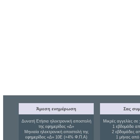
Άμεση ενημέρωση
Σας συμ
Δυνατή Ετήσια ηλεκτρονική αποστολή
Μικρές αγγελίες σε 
της εφημερίδας «Δ»
1 εβδομάδα απ
Μηνιαία ηλεκτρονική αποστολή της
2 εβδομάδες α
εφημερίδας «Δ» 10Ε (+4% Φ.Π.Α)
1 μήνας από