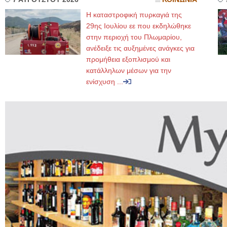
Η καταστροφική πυρκαγιά της
29ης Ιουλίου εε που εκδηλώθηκε
στην περιοχή του Πλωμαρίου,
ανέδειξε τις αυξημένες ανάγκες για
προμήθεια εξοπλισμού και
κατάλληλων μέσων για την
ενίσχυση ...