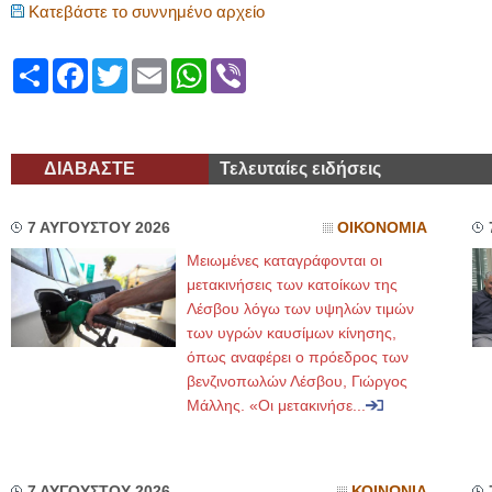
Κατεβάστε το συννημένο αρχείο
Share
Facebook
Twitter
Email
WhatsApp
Viber
ΔΙΑΒΑΣΤΕ
Τελευταίες ειδήσεις
7 ΑΥΓΟΥΣΤΟΥ 2026
ΟΙΚΟΝΟΜΙΑ
Μειωμένες καταγράφονται οι
μετακινήσεις των κατοίκων της
Λέσβου λόγω των υψηλών τιμών
των υγρών καυσίμων κίνησης,
όπως αναφέρει ο πρόεδρος των
βενζινοπωλών Λέσβου, Γιώργος
Μάλλης. «Οι μετακινήσε...
7 ΑΥΓΟΥΣΤΟΥ 2026
ΚΟΙΝΩΝΙΑ