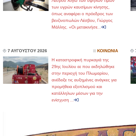
Λέσβου λόγω των υψηλών τιμών
των υγρών καυσίμων κίνησης,
όπως αναφέρει ο πρόεδρος των
βενζινοπωλών Λέσβου, Γιώργος
Μάλλης. «Οι μετακινήσε...
7 ΑΥΓΟΥΣΤΟΥ 2026
ΚΟΙΝΩΝΙΑ
Η καταστροφική πυρκαγιά της
29ης Ιουλίου εε που εκδηλώθηκε
στην περιοχή του Πλωμαρίου,
ανέδειξε τις αυξημένες ανάγκες για
προμήθεια εξοπλισμού και
κατάλληλων μέσων για την
ενίσχυση ...