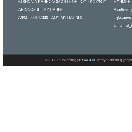
ΚΟΙΝΩΝΙΑ ΚΛΗΡΟΝΟΜΩΝ ΓΕΩΡΓΙΟΥ ΣΚΟΥΦΟΥ
ΕΦΗΜΕΡΙ
ΑΡΙΩΝΟΣ 6 – ΜΥΤΙΛΗΝΗ
Διεύθυνση
ΑΦΜ: 999147330 - ΔΟΥ ΜΥΤΙΛΗΝΗΣ
Τηλέφωνο:
Email: ef_
©2012 Δημοκράτης |
Απαγορεύεται η χρήση