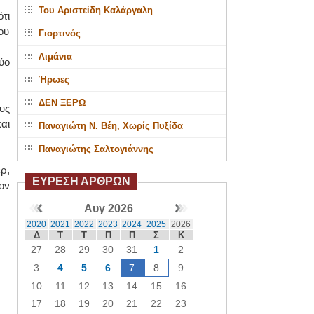
Του Αριστείδη Καλάργαλη
τι
ου
Γιορτινός
Λιμάνια
ύο
Ήρωες
ΔΕΝ ΞΕΡΩ
υς
αι
Παναγιώτη Ν. Βέη, Χωρίς Πυξίδα
Παναγιώτης Σαλτογιάννης
ρ,
ΕΥΡΕΣΗ ΑΡΘΡΩΝ
ον
Αυγ 2026
2020
2021
2022
2023
2024
2025
2026
Δ
Τ
Τ
Π
Π
Σ
Κ
27
28
29
30
31
1
2
3
4
5
6
7
8
9
10
11
12
13
14
15
16
17
18
19
20
21
22
23