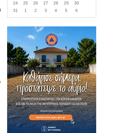
24
25
26
27
28
29
30
Η
31
1
2
3
4
5
6
Α