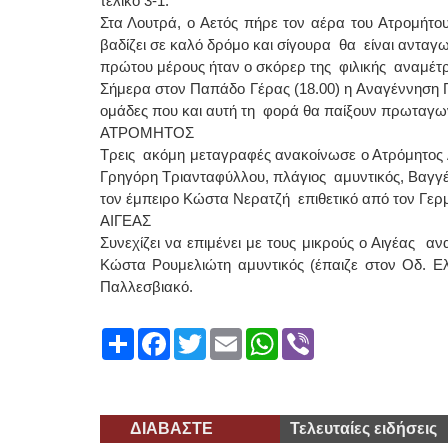
τελικό 3-1.
Στα Λουτρά, ο Αετός πήρε τον αέρα του Ατρομήτο
βαδίζει σε καλό δρόμο και σίγουρα θα είναι αντα
πρώτου μέρους ήταν ο σκόρερ της φιλικής αναμέτ
Σήμερα στον Παπάδο Γέρας (18.00) η Αναγέννηση 
ομάδες που και αυτή τη φορά θα παίξουν πρωταγω
ΑΤΡΟΜΗΤΟΣ
Τρεις ακόμη μεταγραφές ανακοίνωσε ο Ατρόμητος 
Γρηγόρη Τριανταφύλλου, πλάγιος αμυντικός, Βαγγέλ
τον έμπειρο Κώστα Νερατζή επιθετικό από τον Γερ
ΑΙΓΕΑΣ
Συνεχίζει να επιμένει με τους μικρούς ο Αιγέας
Κώστα Ρουμελιώτη αμυντικός (έπαιζε στον Οδ. Ε
Παλλεσβιακό.
Share
Facebook
Twitter
Email
WhatsApp
Viber
ΔΙΑΒΑΣΤΕ
Τελευταίες ειδήσεις