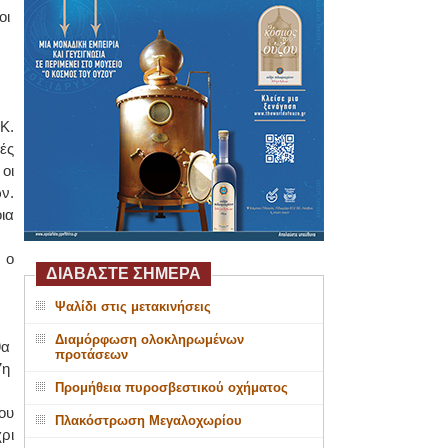
οι
Κ.
ές
οι
ν.
ια
 ο
ΔΙΑΒΑΣΤΕ ΣΗΜΕΡΑ
Ψαλίδι στις μετακινήσεις
Διαμόρφωση ολοκληρωμένων
θα
προτάσεων
7η
Προμήθεια πυροσβεστικού οχήματος
ου
Πλακόστρωση Μεγαλοχωρίου
ρι