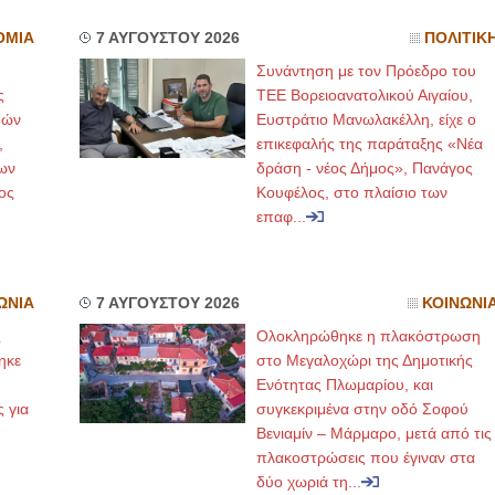
ΟΜΙΑ
7 ΑΥΓΟΥΣΤΟΥ 2026
ΠΟΛΙΤΙΚ
Συνάντηση με τον Πρόεδρο του
ς
ΤΕΕ Βορειοανατολικού Αιγαίου,
μών
Ευστράτιο Μανωλακέλλη, είχε ο
,
επικεφαλής της παράταξης «Νέα
ων
δράση - νέος Δήμος», Πανάγος
ος
Κουφέλος, στο πλαίσιο των
επαφ...
ΩΝΙΑ
7 ΑΥΓΟΥΣΤΟΥ 2026
ΚΟΙΝΩΝΙ
ς
Ολοκληρώθηκε η πλακόστρωση
ηκε
στο Μεγαλοχώρι της Δημοτικής
,
Ενότητας Πλωμαρίου, και
ς για
συγκεκριμένα στην οδό Σοφού
Βενιαμίν – Μάρμαρο, μετά από τις
πλακοστρώσεις που έγιναν στα
δύο χωριά τη...