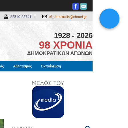
22510-28741
ef_dimokratis@otenet.gr
1928 - 2026
98 ΧΡΟΝΙΑ
ΔΗΜΟΚΡΑΤΙΚΩΝ ΑΓΩΝΩΝ
μός
Αθλητισμός
Εκπαίδευση