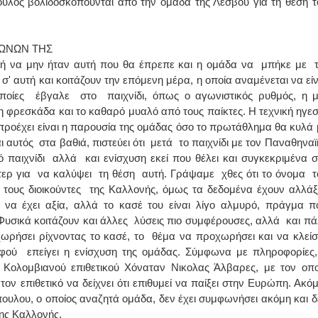
ουλος βολιδοσκοπούνται από την ομάδα της Λέσβου για τη θέση τ
ΙΩΑΝΝΗΣ Α. ΜΑΛΛΙΑΣ
ΓΩΝΩΝ ΤΗΣ
ΧΕΙΡΟΥΡΓΟΣ
ή να μην ήταν αυτή που θα έπρεπε και η ομάδα να μπήκε με 
ΟΦΘΑΛΜΙΑΤΡΟΣ
Διδάκτωρ Ιατρικής Σχολής
σ' αυτή και κοιτάζουν την επόμενη μέρα, η οποία αναμένεται να είν
Πανεπιστημίου Αθηνών
Καλλιπόλεως 3,Νέα Σμύρνη,
ποίες έβγαλε στο παιχνίδι, όπως ο αγωνιστικός ρυθμός, η 
τηλ:210-9320215
 φρεσκάδα και το καθαρό μυαλό από τους παίκτες. Η τεχνική ηγεσ
Καβέτσου 10, Μυτιλήνη, τηλ:
2251038065
υ προέχει είναι η παρουσία της ομάδας όσο το πρωτάθλημα θα κυλά 
 αυτός στα βαθιά, πιστεύει ότι μετά το παιχνίδι με τον Παναθηναϊ
Χειρουργός Ωτορινολαρυγγολόγος
ό παιχνίδι αλλά και ενίσχυση εκεί που θέλει και συγκεκριμένα σ
ντερ για να καλύψει τη θέση αυτή. Γράψαμε χθες ότι το όνομα τ
Έλενα Μπούμπα
ί τους διοικούντες της Καλλονής, όμως τα δεδομένα έχουν αλλάξ
Στρατιωτικός Ιατρός
Διδ.Παν.Αθηνών
 να έχει αξία, αλλά το κασέ του είναι λίγο αλμυρό, πράγμα π
Διπλωματούχος Ευρ.Ακαδημίας
Φυσικά κοιτάζουν και άλλες λύσεις πιο συμφέρουσες, αλλά και πά
Πάρνηθας 95-97 Αχαρναί
2102467085 & 6938502258
χωρήσει ρίχνοντας το κασέ, το θέμα να προχωρήσει και να κλείσ
email- elenboumpa@gmail.com
ού επείγει η ενίσχυση της ομάδας. Σύμφωνα με πληροφορίες,
 Κολομβιανού επιθετικού Χόναταν Νικολας Άλβαρες, με τον οπο
τον επιθετικό να δείχνει ότι επιθυμεί να παίξει στην Ευρώπη. Ακόμ
ουλου, ο οποίος αναζητά ομάδα, δεν έχει συμφωνήσει ακόμη και δ
της Καλλονής.