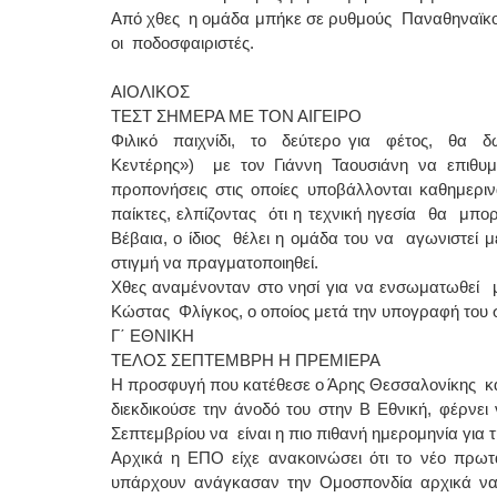
Από χθες η ομάδα μπήκε σε ρυθμούς Παναθηναϊκού
οι ποδοσφαιριστές.
ΑΙΟΛΙΚΟΣ
ΤΕΣΤ ΣΗΜΕΡΑ ΜΕ ΤΟΝ ΑΙΓΕΙΡΟ
Φιλικό παιχνίδι, το δεύτερο για φέτος, θα δώσ
Κεντέρης») με τον Γιάννη Ταουσιάνη να επιθυμε
προπονήσεις στις οποίες υποβάλλονται καθημεριν
παίκτες, ελπίζοντας ότι η τεχνική ηγεσία θα μπο
Βέβαια, ο ίδιος θέλει η ομάδα του να αγωνιστεί 
στιγμή να πραγματοποιηθεί.
Χθες αναμένονταν στο νησί για να ενσωματωθεί μ
Κώστας Φλίγκος, ο οποίος μετά την υπογραφή του συ
Γ΄ ΕΘΝΙΚΗ
ΤΕΛΟΣ ΣΕΠΤΕΜΒΡΗ Η ΠΡΕΜΙΕΡΑ
Η προσφυγή που κατέθεσε ο Άρης Θεσσαλονίκης κα
διεκδικούσε την άνοδό του στην Β Εθνική, φέρνε
Σεπτεμβρίου να είναι η πιο πιθανή ημερομηνία για 
Αρχικά η ΕΠΟ είχε ανακοινώσει ότι το νέο πρωτά
υπάρχουν ανάγκασαν την Ομοσπονδία αρχικά να 