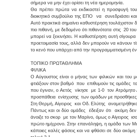
σήμερα να μην έχει ορίσει τη νέα ημερομηνία.
Θα πρέπει πρώτα να εκδικαστεί η προσφυγή του 
διοικητικό συμβούλιο της ΕΠΟ να συνεδριάσει κα
Αυτό πρακτικά σημαίνει καθυστέρηση τουλάχιστον δ
πιο πιθανή, με δεδομένο ότι πιθανότατα στις 20 τ
μπορεί να ξεκινήσει. Η καθυστέρηση αυτή σίγουρα 
προετοιμασία τους, αλλά δεν μπορούν να κάνουν τ
το κενό που υπάρχει από την προγραμματισμένη έ
ΤΟΠΙΚΟ ΠΡΩΤΑΘΛΗΜΑ
ΦΙΛΙΚΑ
Ο Αύγουστος είναι ο μήνας των φιλικών και το
φτιάξουν στον βαθμό που επιθυμούν τις ομάδες τ
που έγιναν, ο Αετός νίκησε με 1-0 τον Ατρόμητο 
προσπάθεια ενίσχυσης των ομάδων με προσθήκες
Στη Θερμή, Αίγειρος και Οδ. Ελύτης αναμετρήθηκαν
Πάντως και οι δύο ομάδες έδειξαν ότι ακόμη δεν
άνοιξε το σκορ με τον Μαρίνο, όμως ο Αίγειρος ισ
πρώτο ημίχρονο. Στην επανάληψη, η ομάδα των Μι
κάποιες καλές φάσεις και να φθάσει σε δύο ακόμη