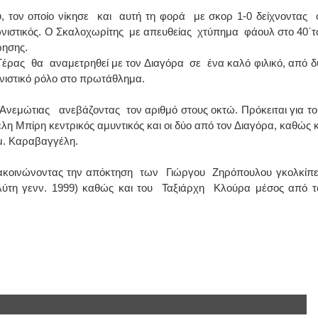
υ, τον οποίο νίκησε και αυτή τη φορά με σκορ 1-0 δείχνοντας ό
γωνιστικός. Ο Σκαλοχωρίτης με απευθείας χτύπημα φάουλ στο 40΄τ
ρησης.
Γέρας θα αναμετρηθεί με τον Διαγόρα σε ένα καλό φιλικό, από δ
νιστικό ρόλο στο πρωτάθλημα.
Ανεμώτιας ανεβάζοντας τον αριθμό στους οκτώ. Πρόκειται για το
η Μπίρη κεντρικός αμυντικός και οι δύο από τον Διαγόρα, καθώς κ
μ. Καραβαγγέλη.
 ανακοινώνοντας την απόκτηση των Γιώργου Ζηρόπουλου γκολκίπε
λύτη γενν. 1999) καθώς και του Ταξιάρχη Κλούρα μέσος από τ