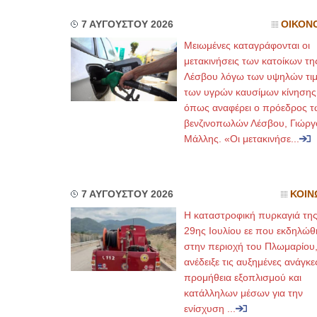
7 ΑΥΓΟΥΣΤΟΥ 2026
ΟΙΚΟΝ
Μειωμένες καταγράφονται οι
μετακινήσεις των κατοίκων τη
Λέσβου λόγω των υψηλών τι
των υγρών καυσίμων κίνησης
όπως αναφέρει ο πρόεδρος τ
βενζινοπωλών Λέσβου, Γιώργ
Μάλλης. «Οι μετακινήσε...
7 ΑΥΓΟΥΣΤΟΥ 2026
ΚΟΙΝ
Η καταστροφική πυρκαγιά τη
29ης Ιουλίου εε που εκδηλώθ
στην περιοχή του Πλωμαρίου
ανέδειξε τις αυξημένες ανάγκε
προμήθεια εξοπλισμού και
κατάλληλων μέσων για την
ενίσχυση ...