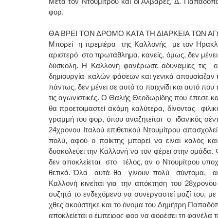
Μετά τον Ντουμίτρου και οι Άλβαρες, Δ. Παπαδόπ
φορ.
ΘΑ ΒΡΕΙ ΤΟΝ ΔΡΟΜΟ ΚΑΤΑ ΤΗ ΔΙΑΡΚΕΙΑ ΤΩΝ Α
Μπορεί η πρεμιέρα της Καλλονής με τον Ηρακλ
αριστερό στο πρωτάθλημα, κανείς, όμως, δεν μένει 
δύσκολη. Η Καλλονή φανέρωσε αδυναμίες τις ο
δημιουργία καλών φάσεων και γενικά απουσίαζαν η
πάντως, δεν μένει σε αυτό το παιχνίδι και αυτό πο
τις αγωνιστικές. Ο Θαλής Θεοδωρίδης που έπεσε και
θα προετοιμαστεί ακόμη καλύτερα, δίνοντας φιλικ
γραμμή του φορ, όπου αναζητείται ο ιδανικός σέ
24χρονου Ιταλού επιθετικού Ντουμίτρου απασχολε
πολύ, αφού ο παίκτης μπορεί να είναι καλός και
δυσκολεύει την Καλλονή να τον φέρει στην ομάδα. 
δεν αποκλείεται στο τέλος, αν ο Ντουμίτρου υπο
θετικά. Όλα αυτά θα γίνουν πολύ σύντομα, αφ
Καλλονή κινείται για την απόκτηση του 28χρονου
συζητά το ενδεχόμενο να συνεργαστεί μαζί του, με 
χθες ακούστηκε και το όνομα του Δημήτρη Παπαδόπ
αποκλείεται ο έμπειρος φορ να φορέσει τη φανέλα 