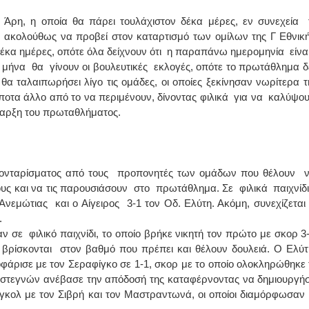
Άρη, η οποία θα πάρει τουλάχιστον δέκα μέρες, εν συνεχεία 
ι ακολούθως να προβεί στον καταρτισμό των ομίλων της Γ Εθνική
έκα ημέρες, οπότε όλα δείχνουν ότι η παραπάνω ημερομηνία είναι
ου μήνα θα γίνουν οι βουλευτικές εκλογές, οπότε το πρωτάθλημα δ
θα ταλαιπωρήσει λίγο τις ομάδες, οι οποίες ξεκίνησαν νωρίτερα τ
ίποτα άλλο από το να περιμένουν, δίνοντας φιλικά για να καλύψο
ναρξη του πρωταθλήματος.
υ μονταρίσματος από τους προπονητές των ομάδων που θέλουν 
ους και να τις παρουσιάσουν στο πρωτάθλημα. Σε φιλικά παιχνίδ
Ανεμώτιας και ο Αίγειρος 3-1 τον Οδ. Ελύτη. Ακόμη, συνεχίζεται
.
 σε φιλικό παιχνίδι, το οποίο βρήκε νικητή τον πρώτο με σκορ 3-
 βρίσκονται στον βαθμό που πρέπει και θέλουν δουλειά. Ο Ελύτ
οφάρισε με τον Σεραφίγκο σε 1-1, σκορ με το οποίο ολοκληρώθηκε 
στεγνών ανέβασε την απόδοσή της καταφέρνοντας να δημιουργήσ
 γκολ με τον Σιβρή και τον Μαστραντωνά, οι οποίοι διαμόρφωσαν 