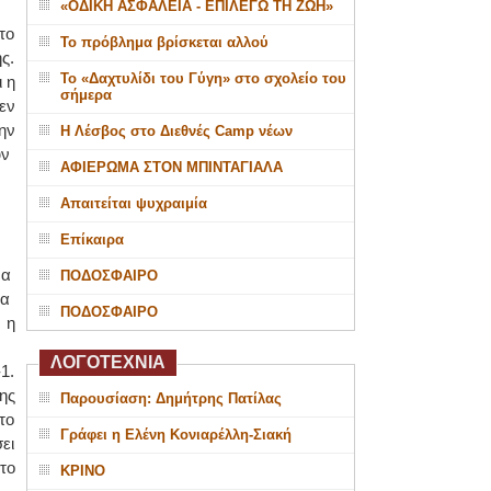
«ΟΔΙΚΗ ΑΣΦΑΛΕΙΑ - ΕΠΙΛΕΓΩ ΤΗ ΖΩΗ»
το
Το πρόβλημα βρίσκεται αλλού
ς.
Το «Δαχτυλίδι του Γύγη» στο σχολείο του
 η
σήμερα
εν
ην
Η Λέσβος στο Διεθνές Camp νέων
υν
ΑΦΙΕΡΩΜΑ ΣΤΟΝ ΜΠΙΝΤΑΓΙΑΛΑ
Απαιτείται ψυχραιμία
Επίκαιρα
να
ΠΟΔΟΣΦΑΙΡΟ
ια
ΠΟΔΟΣΦΑΙΡΟ
 η
ΛΟΓΟΤΕΧΝΙΑ
1.
ης
Παρουσίαση: Δημήτρης Πατίλας
το
Γράφει η Ελένη Κονιαρέλλη-Σιακή
ει
το
ΚΡΙΝΟ