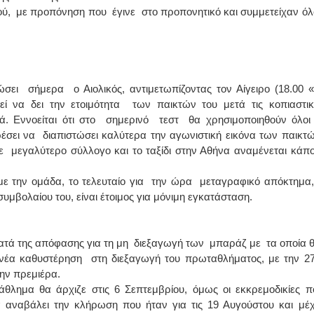
, με προπόνηση που έγινε στο προπονητικό και συμμετείχαν όλ
ει σήμερα ο Αιολικός, αντιμετωπίζοντας τον Αίγειρο (18.00 «
ί να δει την ετοιμότητα των παικτών του μετά τις κοπιαστικ
ά. Εννοείται ότι στο σημερινό τεστ θα χρησιμοποιηθούν όλοι 
ρέσει να διαπιστώσει καλύτερα την αγωνιστική εικόνα των παικτώ
με μεγαλύτερο σύλλογο και το ταξίδι στην Αθήνα αναμένεται κάπο
ε την ομάδα, το τελευταίο για την ώρα μεταγραφικό απόκτημα,
μβολαίου του, είναι έτοιμος για μόνιμη εγκατάσταση.
τά της απόφασης για τη μη διεξαγωγή των μπαράζ με τα οποία 
ι νέα καθυστέρηση στη διεξαγωγή του πρωταθλήματος, με την 2
την πρεμιέρα.
θλημα θα άρχιζε στις 6 Σεπτεμβρίου, όμως οι εκκρεμοδικίες π
αναβάλει την κλήρωση που ήταν για τις 19 Αυγούστου και μέχ