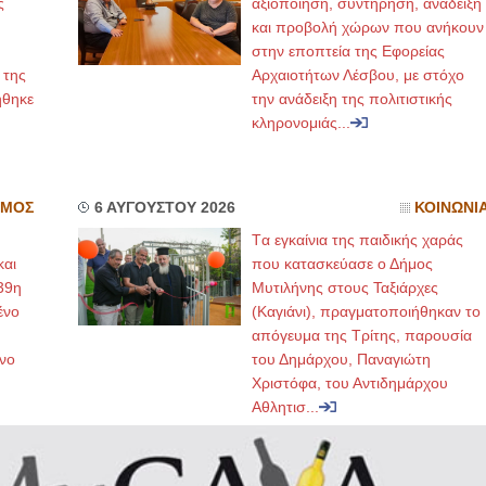
ς
αξιοποίηση, συντήρηση, ανάδειξη
και προβολή χώρων που ανήκουν
στην εποπτεία της Εφορείας
 της
Αρχαιοτήτων Λέσβου, με στόχο
ήθηκε
την ανάδειξη της πολιτιστικής
κληρονομιάς...
ΣΜΟΣ
6 ΑΥΓΟΥΣΤΟΥ 2026
ΚΟΙΝΩΝΙ
Tα εγκαίνια της παιδικής χαράς
και
που κατασκεύασε ο Δήμος
39η
Μυτιλήνης στους Ταξιάρχες
ένο
(Καγιάνι), πραγματοποιήθηκαν το
απόγευμα της Τρίτης, παρουσία
νο
του Δημάρχου, Παναγιώτη
Χριστόφα, του Αντιδημάρχου
Αθλητισ...