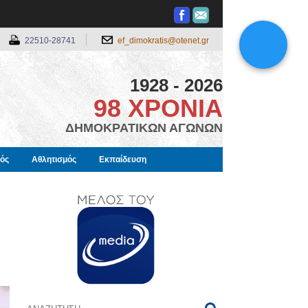
22510-28741
ef_dimokratis@otenet.gr
1928 - 2026
98 ΧΡΟΝΙΑ
ΔΗΜΟΚΡΑΤΙΚΩΝ ΑΓΩΝΩΝ
μός
Αθλητισμός
Εκπαίδευση