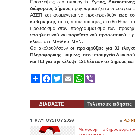
Προσλήψεις στα υπουργεία
Υγείας, Δικαιοσύν
διάφορους δήμους
προγραμματίζει το υπουργείο Εσ
ΑΣΕΠ και αναμένεται να προκηρυχθούν
έως το
κυβέρνησης
και τις προτεραιότητες που θα θέσει σ
Προβάδισμα στον προγραμματισμό των προκηρύ
νοσηλευτικού και παραϊατρικού προσωπικού
, πρ
κλίνες στις ΜΕΘ και ΜΕΝ.
Θα ακολουθήσουν
οι προκηρύξεις για 32 ελεγκ
Πληροφορικής -κυρίως- στο υπουργείο Δικαιοσύ
και ΤΕΙ για την κάλυψη 121 θέσεων σε δήμους κα
Share
Facebook
Twitter
Email
WhatsApp
Viber
ΔΙΑΒΑΣΤΕ
Τελευταίες ειδήσεις
6 ΑΥΓΟΥΣΤΟΥ 2026
ΚΟΙΝ
Με αφορμή το δημοσίευμα το