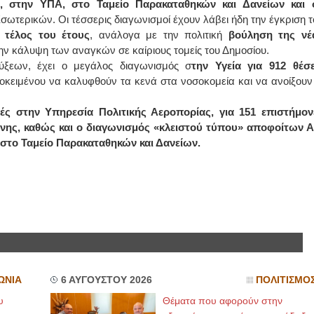
ης, στην ΥΠΑ, στο Ταμείο Παρακαταθηκών και Δανείων και 
ωτερικών. Οι τέσσερις διαγωνισμοί έχουν λάβει ήδη την έγκριση τ
ΟΡΘΟΠΑΙΔΙΚΟΣ
 τέλος του έτους
, ανάλογα με την πολιτική
βούληση της νέ
την κάλυψη των αναγκών σε καίριους τομείς του Δημοσίου.
ΓΙΩΡΓΟΣ Ι. ΠΑΠΙΟΜΥΤΗΣ
ΟΡΘΟΠΑΙΔΙΚΟΣ ΧΕΙΡΟΥΡΓΟ
ξεων, έχει ο μεγάλος διαγωνισμός σ
την Υγεία για 912 θέσε
ΤΡΑΥΜΑΤΟΛΟΓΟΣ
οκειμένου να καλυφθούν τα κενά στα νοσοκομεία και να ανοίξουν 
ΚΑΒΕΤΣΟΥ 32
ΤΗΛ:22510-55711
ΚΙΝ:6942405440
τές στην Υπηρεσία Πολιτικής Αεροπορίας, για 151 επιστήμον
νης, καθώς και ο διαγωνισμός «κλειστού τύπου» αποφοίτων Α
ι στο Ταμείο Παρακαταθηκών και Δανείων.
ΕΝΔΟΚΡΙΝΟΛΟΓΟΣ - ΔΙΑΒΗΤΟΛΟΓ
ΑΣΗΜΑΚΗΣ Ε.
ΜΟΥΦΛΟΥΖΕΛΛΗΣ
θυρεοειδής Σακχαρώδης
Διαβήτης 1,2&Κυήσεως
Οστεοπόρωση Διαταραχές
Έμμηνου Ρύσεως
ΚΑΒΕΤΣΟΥ 32 ΜΥΤΙΛΗΝΗ &
ΠΑΠΑΔΟΣ ΓΕΡΑΣ
22510-43366 6972332594
ΩΝΙΑ
6 ΑΥΓΟΥΣΤΟΥ 2026
ΠΟΛΙΤΙΣΜΟ
υ
Θέματα που αφορούν στην