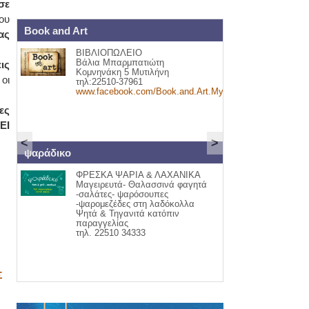
σε
ου
Book and Art
Αυγοπωλείο Χα
ας
ΒΙΒΛΙΟΠΩΛΕΙΟ
Αυγά κ
Σ
Βάλια Μπαρμπατιώτη
προϊόν
ις
Κομνηνάκη 5 Μυτιλήνη
Κατάστ
οι
τηλ:22510-37961
Μυτιλή
www.facebook.com/Book.and.Art.Mytilini
Οδυσσ
τηλ.22
ες
ΕΙ
<
>
ΟΣ
ψαράδικο
Κάβα Κουτσουρ
ΦΡΕΣΚΑ ΨΑΡΙΑ & ΛΑΧΑΝΙΚΑ
Κάβα π
Μαγειρευτά- Θαλασσινά φαγητά
Είμαστ
-σαλάτες- ψαρόσουπες
Ικαρία
-ψαρομεζέδες στη λαδόκολλα
Τηλ. 2
Ψητά & Τηγανιτά κατόπιν
παραγγελίας
τηλ. 22510 34333
Σ