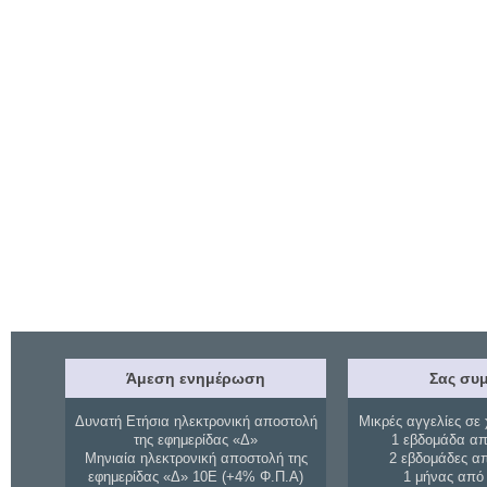
Άμεση ενημέρωση
Σας συμ
Δυνατή Ετήσια ηλεκτρονική αποστολή
Μικρές αγγελίες σε 
της εφημερίδας «Δ»
1 εβδομάδα απ
Μηνιαία ηλεκτρονική αποστολή της
2 εβδομάδες α
εφημερίδας «Δ» 10Ε (+4% Φ.Π.Α)
1 μήνας από