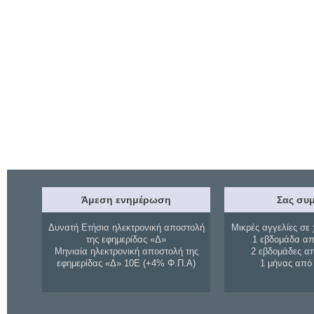
Άμεση ενημέρωση
Σας συμ
Δυνατή Ετήσια ηλεκτρονική αποστολή
Μικρές αγγελίες σε 
της εφημερίδας «Δ»
1 εβδομάδα απ
Μηνιαία ηλεκτρονική αποστολή της
2 εβδομάδες α
εφημερίδας «Δ» 10Ε (+4% Φ.Π.Α)
1 μήνας από