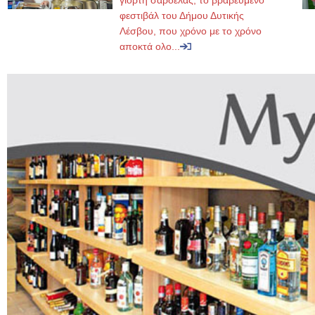
γιορτή σαρδέλας, το βραβευμένο
φεστιβάλ του Δήμου Δυτικής
Λέσβου, που χρόνο με το χρόνο
αποκτά ολο...