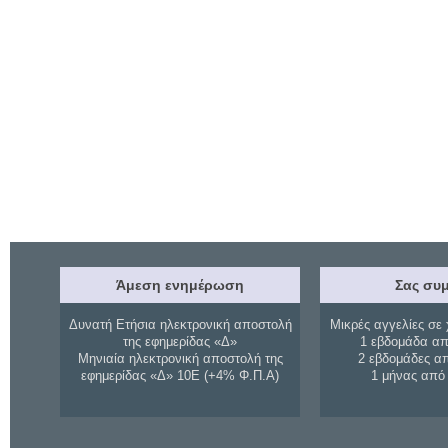
Άμεση ενημέρωση
Σας συμ
Δυνατή Ετήσια ηλεκτρονική αποστολή
Μικρές αγγελίες σε 
της εφημερίδας «Δ»
1 εβδομάδα απ
Μηνιαία ηλεκτρονική αποστολή της
2 εβδομάδες α
εφημερίδας «Δ» 10Ε (+4% Φ.Π.Α)
1 μήνας από