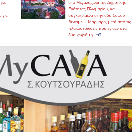
ηκε
στο Μεγαλοχώρι της Δημοτικής
,
Ενότητας Πλωμαρίου, και
ς για
συγκεκριμένα στην οδό Σοφού
Βενιαμίν – Μάρμαρο, μετά από τις
πλακοστρώσεις που έγιναν στα
δύο χωριά τη...