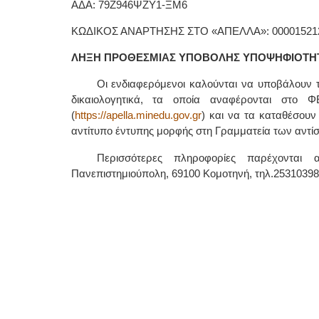
ΑΔΑ: 79Ζ946ΨΖΥ1-ΞΜ6
ΚΩΔΙΚΟΣ ΑΝΑΡΤΗΣΗΣ ΣΤΟ «ΑΠΕΛΛΑ»: 00001521
ΛΗΞΗ ΠΡΟΘΕΣΜΙΑΣ ΥΠΟΒΟΛΗΣ ΥΠΟΨΗΦΙΟΤΗΤΩΝ:
Οι ενδιαφερόμενοι καλούνται να υποβάλουν τ
δικαιολογητικά, τα οποία αναφέρονται στο
(
https://apella.minedu.gov.gr
) και να τα καταθέσουν
αντίτυπο έντυπης μορφής στη Γραμματεία των αντί
Περισσότερες πληροφορίες παρέχονται
Πανεπιστημιούπολη, 69100 Κομοτηνή, τηλ.25310398