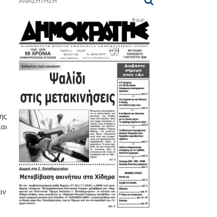
ης
αι
ών