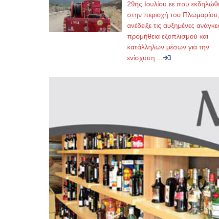
29ης Ιουλίου εε που εκδηλώθ
στην περιοχή του Πλωμαρίου
ανέδειξε τις αυξημένες ανάγκε
προμήθεια εξοπλισμού και
κατάλληλων μέσων για την
ενίσχυση ...