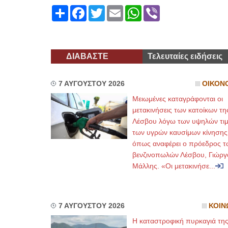
Share
Facebook
Twitter
Email
WhatsApp
Viber
ΔΙΑΒΑΣΤΕ
Τελευταίες ειδήσεις
7 ΑΥΓΟΥΣΤΟΥ 2026
ΟΙΚΟΝ
Μειωμένες καταγράφονται οι
μετακινήσεις των κατοίκων τη
Λέσβου λόγω των υψηλών τι
των υγρών καυσίμων κίνησης
όπως αναφέρει ο πρόεδρος τ
βενζινοπωλών Λέσβου, Γιώργ
Μάλλης. «Οι μετακινήσε...
7 ΑΥΓΟΥΣΤΟΥ 2026
ΚΟΙΝ
Η καταστροφική πυρκαγιά τη