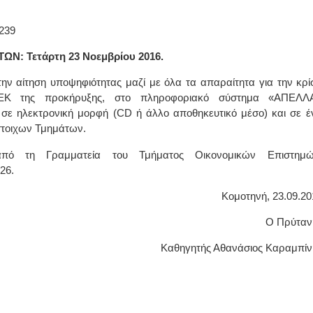
239
ΙΩΑΝΝΗΣ Α. ΜΑΛΛΙΑΣ
ΧΕΙΡΟΥΡΓΟΣ
 Τετάρτη 23 Νοεμβρίου 2016.
ΟΦΘΑΛΜΙΑΤΡΟΣ
Διδάκτωρ Ιατρικής Σχολής
ην αίτηση υποψηφιότητας μαζί με όλα τα απαραίτητα για την κρί
Πανεπιστημίου Αθηνών
Καλλιπόλεως 3,Νέα Σμύρνη,
 ΦΕΚ της προκήρυξης, στο πληροφοριακό σύστημα «ΑΠΕΛΛ
τηλ:210-9320215
Καβέτσου 10, Μυτιλήνη, τηλ:
 σε ηλεκτρονική μορφή (CD ή άλλο αποθηκευτικό μέσο) και σε έ
2251038065
στοιχων Τμημάτων.
 από τη Γραμματεία του Τμήματος Οικονομικών Επιστημώ
Χειρουργός Ωτορινολαρυγγολόγος
26.
Έλενα Μπούμπα
Στρατιωτικός Ιατρός
Κομοτηνή, 23.09.20
Διδ.Παν.Αθηνών
Διπλωματούχος Ευρ.Ακαδημίας
Πάρνηθας 95-97 Αχαρναί
Ο Πρύταν
2102467085 & 6938502258
email- elenboumpa@gmail.com
Καθηγητής Αθανάσιος Καραμπίν