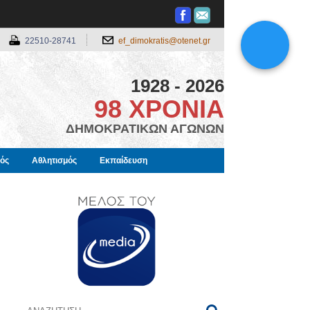
22510-28741
ef_dimokratis@otenet.gr
1928 - 2026
98 ΧΡΟΝΙΑ
ΔΗΜΟΚΡΑΤΙΚΩΝ ΑΓΩΝΩΝ
μός
Αθλητισμός
Εκπαίδευση