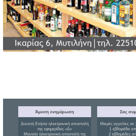
Άμεση ενημέρωση
Σας συμ
Δυνατή Ετήσια ηλεκτρονική αποστολή
Μικρές αγγελίες σε 
της εφημερίδας «Δ»
1 εβδομάδα απ
Μηνιαία ηλεκτρονική αποστολή της
2 εβδομάδες α