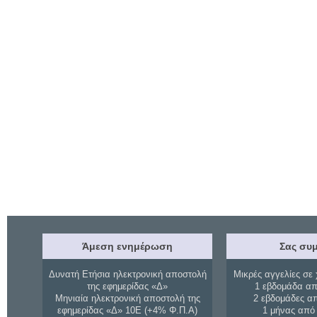
Άμεση ενημέρωση
Σας συμ
Δυνατή Ετήσια ηλεκτρονική αποστολή
Μικρές αγγελίες σε 
της εφημερίδας «Δ»
1 εβδομάδα απ
Μηνιαία ηλεκτρονική αποστολή της
2 εβδομάδες α
εφημερίδας «Δ» 10Ε (+4% Φ.Π.Α)
1 μήνας από