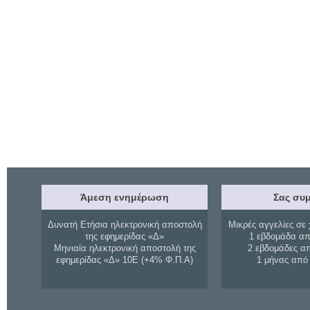
Άμεση ενημέρωση
Σας συμ
Δυνατή Ετήσια ηλεκτρονική αποστολή
Μικρές αγγελίες σε 
της εφημερίδας «Δ»
1 εβδομάδα απ
Μηνιαία ηλεκτρονική αποστολή της
2 εβδομάδες α
εφημερίδας «Δ» 10Ε (+4% Φ.Π.Α)
1 μήνας από