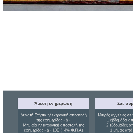
Άμεση ενημέρωση
Σας συμ
Δυνατή Ετήσια ηλεκτρονική αποστολή
Μικρές αγγελίες σε 
της εφημερίδας «Δ»
1 εβδομάδα απ
Μηνιαία ηλεκτρονική αποστολή της
2 εβδομάδες α
εφημερίδας «Δ» 10Ε (+4% Φ.Π.Α)
1 μήνας από