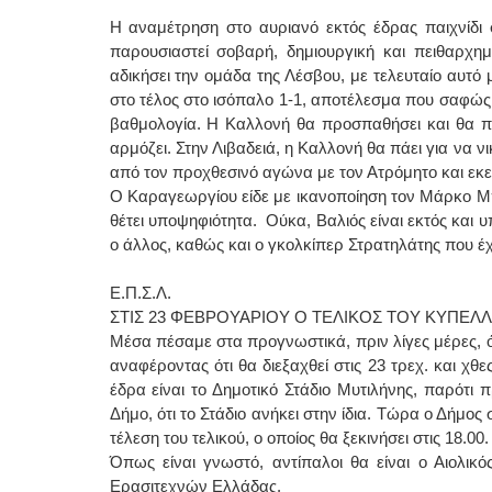
Η αναμέτρηση στο αυριανό εκτός έδρας παιχνίδι 
παρουσιαστεί σοβαρή, δημιουργική και πειθαρχημ
αδικήσει την ομάδα της Λέσβου, με τελευταίο αυτό 
στο τέλος στο ισόπαλο 1-1, αποτέλεσμα που σαφώς 
βαθμολογία. Η Καλλονή θα προσπαθήσει και θα πα
αρμόζει. Στην Λιβαδειά, η Καλλονή θα πάει για να 
από τον προχθεσινό αγώνα με τον Ατρόμητο και εκεί
Ο Καραγεωργίου είδε με ικανοποίηση τον Μάρκο Μ
θέτει υποψηφιότητα. Ούκα, Βαλιός είναι εκτός και
ο άλλος, καθώς και ο γκολκίπερ Στρατηλάτης που έχ
Ε.Π.Σ.Λ.
ΣΤΙΣ 23 ΦΕΒΡΟΥΑΡΙΟΥ Ο ΤΕΛΙΚΟΣ ΤΟΥ ΚΥΠΕΛ
Μέσα πέσαμε στα προγνωστικά, πριν λίγες μέρες, 
αναφέροντας ότι θα διεξαχθεί στις 23 τρεχ. και χ
έδρα είναι το Δημοτικό Στάδιο Μυτιλήνης, παρότι 
Δήμο, ότι το Στάδιο ανήκει στην ίδια. Τώρα ο Δήμο
τέλεση του τελικού, ο οποίος θα ξεκινήσει στις 18.00.
Όπως είναι γνωστό, αντίπαλοι θα είναι ο Αιολικό
Ερασιτεχνών Ελλάδας.