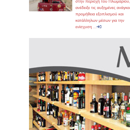
στην περιοχή του Πλωμαρίου
ανέδειξε τις αυξημένες ανάγκε
προμήθεια εξοπλισμού και
κατάλληλων μέσων για την
ενίσχυση ...