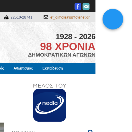
22510-28741
ef_dimokratis@otenet.gr
1928 - 2026
98 ΧΡΟΝΙΑ
ΔΗΜΟΚΡΑΤΙΚΩΝ ΑΓΩΝΩΝ
μός
Αθλητισμός
Εκπαίδευση