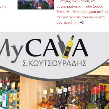
,
Ενότητας Πλωμαρίου, και
ς για
συγκεκριμένα στην οδό Σοφού
Βενιαμίν – Μάρμαρο, μετά από τις
πλακοστρώσεις που έγιναν στα
δύο χωριά τη...