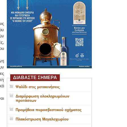
υς
ου
ών
ς,
ου
νη
υν
ες
ΔΙΑΒΑΣΤΕ ΣΗΜΕΡΑ
κη
κό
Ψαλίδι στις μετακινήσεις
Διαμόρφωση ολοκληρωμένων
αι
προτάσεων
Προμήθεια πυροσβεστικού οχήματος
Πλακόστρωση Μεγαλοχωρίου