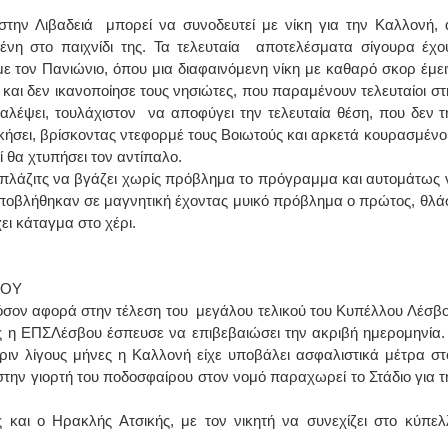
στην Λιβαδειά μπορεί να συνοδευτεί με νίκη για την Καλλονή, 
ΙΩΑΝΝΗΣ Α. ΜΑΛΛΙΑΣ
ένη στο παιχνίδι της. Τα τελευταία αποτελέσματα σίγουρα έχο
με τον Πανιώνιο, όπου μια διαφαινόμενη νίκη με καθαρό σκορ έμει
ΧΕΙΡΟΥΡΓΟΣ
και δεν ικανοποίησε τους νησιώτες, που παραμένουν τελευταίοι στ
ΟΦΘΑΛΜΙΑΤΡΟΣ
Διδάκτωρ Ιατρικής Σχολής
λέψει, τουλάχιστον να αποφύγει την τελευταία θέση, που δεν τ
Πανεπιστημίου Αθηνών
Καλλιπόλεως 3,Νέα Σμύρνη,
νικήσει, βρίσκοντας ντεφορμέ τους Βοιωτούς και αρκετά κουρασμένο
τηλ:210-9320215
 θα χτυπήσει τον αντίπαλο.
Καβέτσου 10, Μυτιλήνη, τηλ:
2251038065
πλάζιτς να βγάζει χωρίς πρόβλημα το πρόγραμμα και αυτομάτως 
 υποβλήθηκαν σε μαγνητική έχοντας μυικό πρόβλημα ο πρώτος, θλά
Χειρουργός Ωτορινολαρυγγολόγος
ει κάταγμα στο χέρι.
Έλενα Μπούμπα
Στρατιωτικός Ιατρός
Διδ.Παν.Αθηνών
ΛΟΥ
Διπλωματούχος Ευρ.Ακαδημίας
όσον αφορά στην τέλεση του μεγάλου τελικού του Κυπέλλου Λέσβο
Πάρνηθας 95-97 Αχαρναί
2102467085 & 6938502258
θες η ΕΠΣΛέσβου έσπευσε να επιβεβαιώσει την ακριβή ημερομηνία.
email- elenboumpa@gmail.com
πριν λίγους μήνες η Καλλονή είχε υποβάλει ασφαλιστικά μέτρα στ
ς στην γιορτή του ποδοσφαίρου στον νομό παραχωρεί το Στάδιο για τ
ς και ο Ηρακλής Ατσικής, με τον νικητή να συνεχίζει στο κύπελ