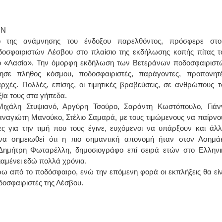
ΟΝ
ίο της ανάμνησης του ένδοξου παρελθόντος, πρόσφερε στο
οσφαιριστών Λέσβου στο πλαίσιο της εκδήλωσης κοπής πίτας τ
ο «Λασία». Την όμορφη εκδήλωση των Βετεράνων ποδοσφαιριστ
μησε πλήθος κόσμου, ποδοσφαιριστές, παράγοντες, προπονητέ
χές. Πολλές, επίσης, οι τιμητικές βραβεύσεις, σε ανθρώπους τ
ξία τους στα γήπεδα.
Μιχάλη Στυψιανό, Αργύρη Τσούρο, Σαράντη Κωστόπουλο, Γιάν
αναγιώτη Μανούκο, Στέλιο Σαμαρά, με τους τιμώμενους να παίρνο
ες για την τιμή που τους έγινε, ευχόμενοι να υπάρξουν και άλλ
 να σημειωθεί ότι η πιο σημαντική απονομή ήταν στον Ασημά
Δημήτρη Φωταρέλλη, δημοσιογράφο επί σειρά ετών στο Ελληνι
ιαμένει εδώ πολλά χρόνια.
ω από το ποδόσφαιρο, ενώ την επόμενη φορά οι εκπλήξεις θα είν
δοσφαιριστές της Λέσβου.