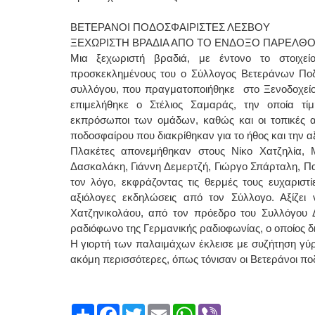
ΒΕΤΕΡΑΝΟΙ ΠΟΔΟΣΦΑΙΡΙΣΤΕΣ ΛΕΣΒΟΥ
ΞΕΧΩΡΙΣΤΗ ΒΡΑΔΙΑ ΑΠΟ ΤΟ ΕΝΔΟΞΟ ΠΑΡΕΛΘ
Μια ξεχωριστή βραδιά, με έντονο το στοιχε
προσκεκλημένους του ο Σύλλογος Βετεράνων Ποδ
συλλόγου, που πραγματοποιήθηκε στο Ξενοδοχεί
επιμελήθηκε ο Στέλιος Σαμαράς, την οποία τί
εκπρόσωποι των ομάδων, καθώς και οι τοπικές αρ
ποδοσφαίρου που διακρίθηκαν για το ήθος και την α
Πλακέτες απονεμήθηκαν στους Νίκο Χατζηλία, 
Δασκαλάκη, Γιάννη Δεμερτζή, Γιώργο Σπάρταλη, Π
τον λόγο, εκφράζοντας τις θερμές τους ευχαριστί
αξιόλογες εκδηλώσεις από τον Σύλλογο. Αξίζει
Χατζηνικολάου, από τον πρόεδρο του Συλλόγου 
ραδιόφωνο της Γερμανικής ραδιοφωνίας, ο οποίος δ
Η γιορτή των παλαιμάχων έκλεισε με συζήτηση γύρ
ακόμη περισσότερες, όπως τόνισαν οι Βετεράνοι πο
Share
Facebook
Twitter
Email
WhatsApp
Viber