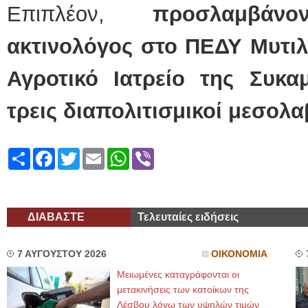
Επιπλέον,
προσλαμβάν
ακτινολόγος στο ΠΕΔΥ Μυτιλ
Αγροτικό Ιατρείο της Συκα
τρεις διαπολιτισμικοί μεσολ
Share
Facebook
Twitter
Email
WhatsApp
Viber
ΔΙΑΒΑΣΤΕ
Τελευταίες ειδήσεις
7 ΑΥΓΟΥΣΤΟΥ 2026
ΟΙΚΟΝΟΜΙΑ
Μειωμένες καταγράφονται οι
μετακινήσεις των κατοίκων της
Λέσβου λόγω των υψηλών τιμών