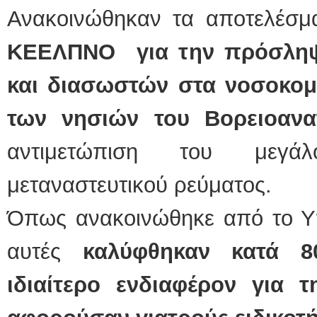
Ανακοινώθηκαν τα αποτελέσ
ΕΙΔΙΚΟΣ ΚΑΡΔΙ
ΚΕΕΛΠΝΟ για την πρόσληψ
ΚΩΝΣΤΑ
Holter π
Δοκιμασ
και διασωστών στα νοσοκομε
υπέρηχ
Μυτιλήν
τηλ.225
των νησιών του Βορειοανατ
Γέρα:Πα
aronisk
αντιμετώπιση του μεγά
Φυσικοθεραπεύτρ
μεταναστευτικού ρεύματος.
Σταυρου
Πτυχιού
ΑΤΕΙ Θ
Σύμβασ
Όπως ανακοινώθηκε από το Υπο
Ασκληπ
Μυτιλήν
τηλ. 22
αυτές
καλύφθηκαν κατά 
ιδιαίτερο ενδιαφέρον για