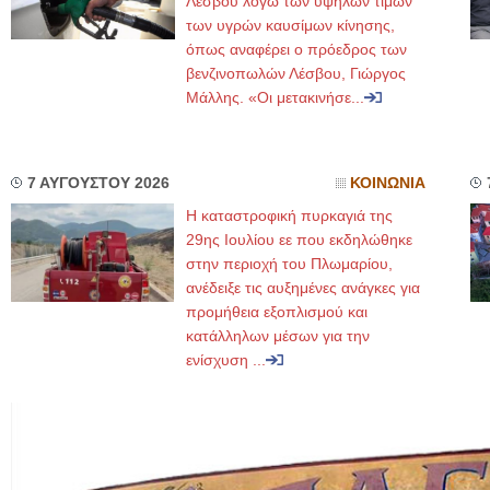
Λέσβου λόγω των υψηλών τιμών
των υγρών καυσίμων κίνησης,
όπως αναφέρει ο πρόεδρος των
βενζινοπωλών Λέσβου, Γιώργος
Μάλλης. «Οι μετακινήσε...
7 ΑΥΓΟΥΣΤΟΥ 2026
ΚΟΙΝΩΝΙΑ
Η καταστροφική πυρκαγιά της
29ης Ιουλίου εε που εκδηλώθηκε
στην περιοχή του Πλωμαρίου,
ανέδειξε τις αυξημένες ανάγκες για
προμήθεια εξοπλισμού και
κατάλληλων μέσων για την
ενίσχυση ...