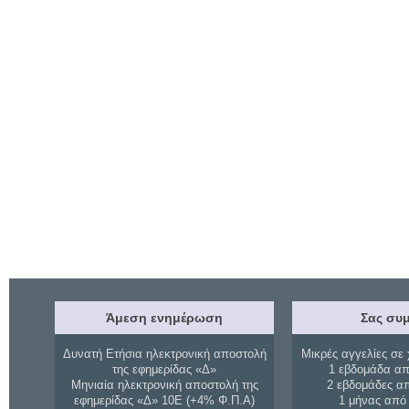
Άμεση ενημέρωση
Σας συμ
Δυνατή Ετήσια ηλεκτρονική αποστολή
Μικρές αγγελίες σε 
της εφημερίδας «Δ»
1 εβδομάδα απ
Μηνιαία ηλεκτρονική αποστολή της
2 εβδομάδες α
εφημερίδας «Δ» 10Ε (+4% Φ.Π.Α)
1 μήνας από