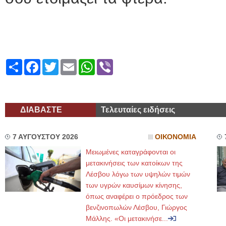
Share
Facebook
Twitter
Email
WhatsApp
Viber
ΔΙΑΒΑΣΤΕ
Τελευταίες ειδήσεις
7 ΑΥΓΟΥΣΤΟΥ 2026
ΟΙΚΟΝΟΜΙΑ
Μειωμένες καταγράφονται οι
μετακινήσεις των κατοίκων της
Λέσβου λόγω των υψηλών τιμών
των υγρών καυσίμων κίνησης,
όπως αναφέρει ο πρόεδρος των
βενζινοπωλών Λέσβου, Γιώργος
Μάλλης. «Οι μετακινήσε...