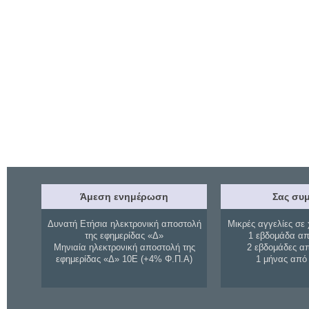
Άμεση ενημέρωση
Σας συμ
Δυνατή Ετήσια ηλεκτρονική αποστολή
Μικρές αγγελίες σε 
της εφημερίδας «Δ»
1 εβδομάδα απ
Μηνιαία ηλεκτρονική αποστολή της
2 εβδομάδες α
εφημερίδας «Δ» 10Ε (+4% Φ.Π.Α)
1 μήνας από