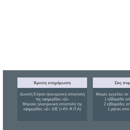
Άμεση ενημέρωση
Σας συμ
Δυνατή Ετήσια ηλεκτρονική αποστολή
Μικρές αγγελίες σε 
της εφημερίδας «Δ»
1 εβδομάδα απ
Μηνιαία ηλεκτρονική αποστολή της
2 εβδομάδες α
εφημερίδας «Δ» 10Ε (+4% Φ.Π.Α)
1 μήνας από