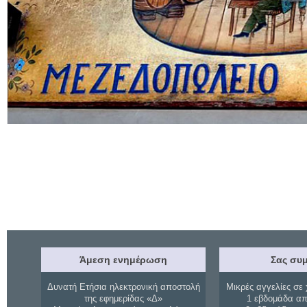
Άμεση ενημέρωση
Σας συμ
Δυνατή Ετήσια ηλεκτρονική αποστολή
Μικρές αγγελίες σε 
της εφημερίδας «Δ»
1 εβδομάδα απ