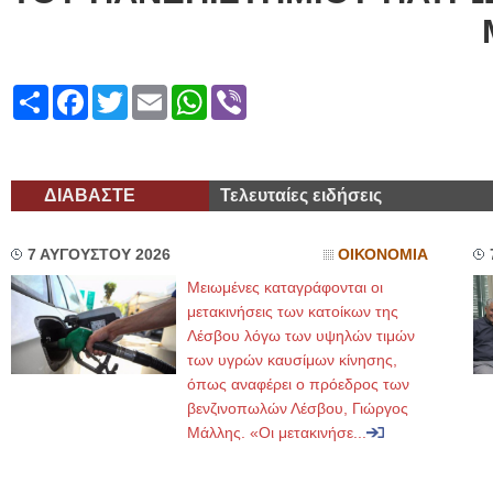
Share
Facebook
Twitter
Email
WhatsApp
Viber
ΔΙΑΒΑΣΤΕ
Τελευταίες ειδήσεις
7 ΑΥΓΟΥΣΤΟΥ 2026
ΟΙΚΟΝΟΜΙΑ
Μειωμένες καταγράφονται οι
μετακινήσεις των κατοίκων της
Λέσβου λόγω των υψηλών τιμών
των υγρών καυσίμων κίνησης,
όπως αναφέρει ο πρόεδρος των
βενζινοπωλών Λέσβου, Γιώργος
Μάλλης. «Οι μετακινήσε...