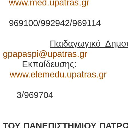
www.med.upatras.gr
τηλ.:
969100/992942/969114
Παιδαγωγικό Δημοτ
gpapaspi@upatras.gr
Εκπαίδευσης:
www.elemedu.upatras.gr
τηλ.: 261
3/969704
ΤΟΥ ΠΑΝΕΠΙΣΤΗΜΙΟΥ ΠΑΤΡ