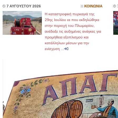
7 ΑΥΓΟΥΣΤΟΥ 2026
ΚΟΙΝΩΝΙΑ
Η καταστροφική πυρκαγιά της
29ης Ιουλίου εε που εκδηλώθηκε
στην περιοχή του Πλωμαρίου,
ανέδειξε τις αυξημένες ανάγκες για
προμήθεια εξοπλισμού και
κατάλληλων μέσων για την
ενίσχυση ...