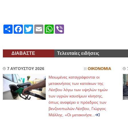
Share
Facebook
Twitter
Email
WhatsApp
Viber
ΔΙΑΒΑΣΤΕ
Τελευταίες ειδήσεις
7 ΑΥΓΟΥΣΤΟΥ 2026
ΟΙΚΟΝΟΜΙΑ
Μειωμένες καταγράφονται οι
μετακινήσεις των κατοίκων της
Λέσβου λόγω των υψηλών τιμών
των υγρών καυσίμων κίνησης,
όπως αναφέρει ο πρόεδρος των
βενζινοπωλών Λέσβου, Γιώργος
Μάλλης. «Οι μετακινήσε...