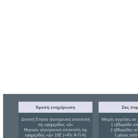
Άμεση ενημέρωση
Σας συμ
Δυνατή Ετήσια ηλεκτρονική αποστολή
Μικρές αγγελίες σε 
της εφημερίδας «Δ»
1 εβδομάδα απ
Μηνιαία ηλεκτρονική αποστολή της
2 εβδομάδες α
εφημερίδας «Δ» 10Ε (+4% Φ.Π.Α)
1 μήνας από