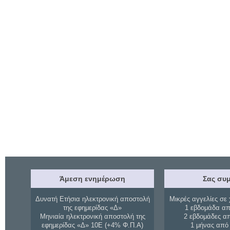
Άμεση ενημέρωση
Σας συμ
Δυνατή Ετήσια ηλεκτρονική αποστολή
Μικρές αγγελίες σε 
της εφημερίδας «Δ»
1 εβδομάδα απ
Μηνιαία ηλεκτρονική αποστολή της
2 εβδομάδες α
εφημερίδας «Δ» 10Ε (+4% Φ.Π.Α)
1 μήνας από