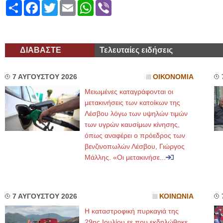
Share
Facebook
Twitter
Email
WhatsApp
Viber
ΔΙΑΒΑΣΤΕ
Τελευταίες ειδήσεις
7 ΑΥΓΟΥΣΤΟΥ 2026
ΟΙΚΟΝΟΜΙΑ
Μειωμένες καταγράφονται οι
μετακινήσεις των κατοίκων της
Λέσβου λόγω των υψηλών τιμών
των υγρών καυσίμων κίνησης,
όπως αναφέρει ο πρόεδρος των
βενζινοπωλών Λέσβου, Γιώργος
Μάλλης. «Οι μετακινήσε...
7 ΑΥΓΟΥΣΤΟΥ 2026
ΚΟΙΝΩΝΙΑ
Η καταστροφική πυρκαγιά της
29ης Ιουλίου εε που εκδηλώθηκε