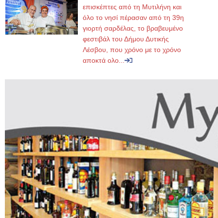
επισκέπτες από τη Μυτιλήνη και
όλο το νησί πέρασαν από τη 39η
γιορτή σαρδέλας, το βραβευμένο
φεστιβάλ του Δήμου Δυτικής
Λέσβου, που χρόνο με το χρόνο
αποκτά ολο...