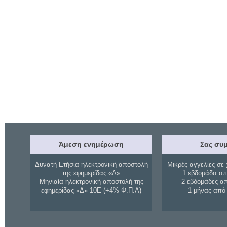
Άμεση ενημέρωση
Σας συμ
Δυνατή Ετήσια ηλεκτρονική αποστολή
Μικρές αγγελίες σε 
της εφημερίδας «Δ»
1 εβδομάδα απ
Μηνιαία ηλεκτρονική αποστολή της
2 εβδομάδες α
εφημερίδας «Δ» 10Ε (+4% Φ.Π.Α)
1 μήνας από