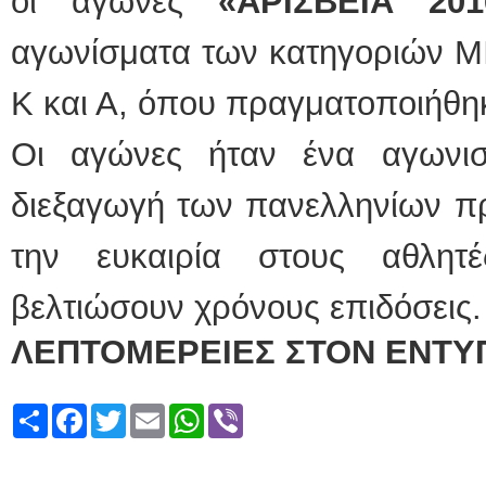
οι αγώνες
«ΑΡΙΣΒΕΙΑ 201
αγωνίσματα των κατηγοριών Μ
Κ και Α, όπου πραγματοποιήθηκ
Οι αγώνες ήταν ένα αγωνισ
διεξαγωγή των πανελληνίων π
την ευκαιρία στους αθλητ
βελτιώσουν χρόνους επιδόσεις.
ΛΕΠΤΟΜΕΡΕΙΕΣ
ΣΤΟΝ ΕΝΤΥ
Share
Facebook
Twitter
Email
WhatsApp
Viber