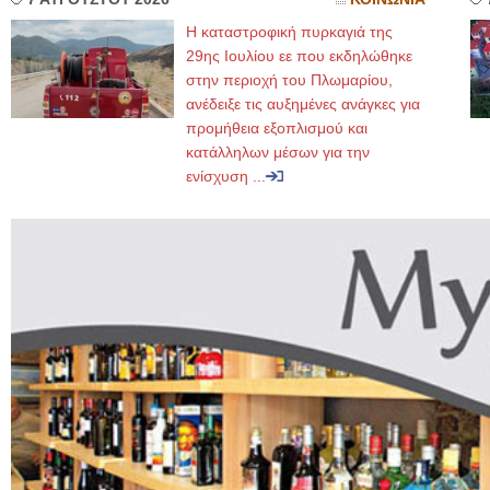
Η καταστροφική πυρκαγιά της
29ης Ιουλίου εε που εκδηλώθηκε
στην περιοχή του Πλωμαρίου,
ανέδειξε τις αυξημένες ανάγκες για
προμήθεια εξοπλισμού και
κατάλληλων μέσων για την
ενίσχυση ...