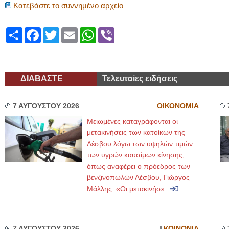
Κατεβάστε το συννημένο αρχείο
Share
Facebook
Twitter
Email
WhatsApp
Viber
ΔΙΑΒΑΣΤΕ
Τελευταίες ειδήσεις
7 ΑΥΓΟΥΣΤΟΥ 2026
ΟΙΚΟΝΟΜΙΑ
Μειωμένες καταγράφονται οι
μετακινήσεις των κατοίκων της
Λέσβου λόγω των υψηλών τιμών
των υγρών καυσίμων κίνησης,
όπως αναφέρει ο πρόεδρος των
βενζινοπωλών Λέσβου, Γιώργος
Μάλλης. «Οι μετακινήσε...
7 ΑΥΓΟΥΣΤΟΥ 2026
ΚΟΙΝΩΝΙΑ