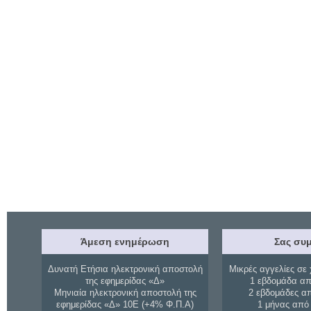
Άμεση ενημέρωση
Σας συμ
Δυνατή Ετήσια ηλεκτρονική αποστολή
Μικρές αγγελίες σε 
της εφημερίδας «Δ»
1 εβδομάδα απ
Μηνιαία ηλεκτρονική αποστολή της
2 εβδομάδες α
εφημερίδας «Δ» 10Ε (+4% Φ.Π.Α)
1 μήνας από