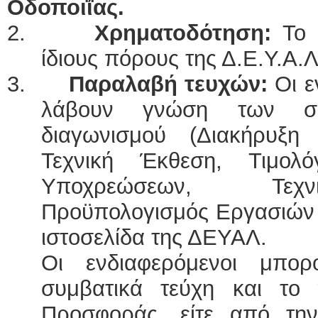
Οδοποιΐας.
2.
Χρηματοδότηση:
Το 
ίδιους πόρους της Δ.Ε.Υ.Α.Λ
3.
Παραλαβή τευχών:
Οι ε
λάβουν γνώση των συ
διαγωνισμού (Διακήρυξη 
Τεχνική Έκθεση, Τιμολό
Υποχρεώσεων, Τεχν
Προϋπολογισμός Εργασιών 
ιστοσελίδα της ΔΕΥΑΛ.
Οι ενδιαφερόμενοι μπο
συμβατικά τεύχη και το 
Προσφοράς, είτε από την