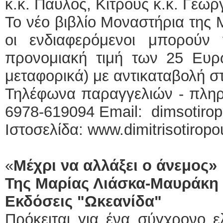
κ.κ. Παύλος, Κίτρους κ.κ. Γεώργ
Το νέο βιβλίο Μοναστήρια της 
οι ενδιαφερόμενοι μπορούν
προνομιακή τιμή των 25 Ευρώ
μεταφορικά) με αντικαταβολή στ
Τηλέφωνα παραγγελιών - πληρ
6978-619094 Εmail: dimsotiro
Ιστοσελίδα: www.dimitrisotirop
«
Μέχρι να αλλάξει ο άνεμος»
Της Μαρίας Λιάσκα-Μαυράκη
Εκδόσεις "Ωκεανίδα"
Πρόκειται για ένα σύγχρονο ε