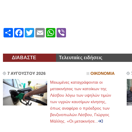
Share
Facebook
Twitter
Email
WhatsApp
Viber
ΔΙΑΒΑΣΤΕ
Τελευταίες ειδήσεις
7 ΑΥΓΟΥΣΤΟΥ 2026
ΟΙΚΟΝΟΜΙΑ
Μειωμένες καταγράφονται οι
μετακινήσεις των κατοίκων της
Λέσβου λόγω των υψηλών τιμών
των υγρών καυσίμων κίνησης,
όπως αναφέρει ο πρόεδρος των
βενζινοπωλών Λέσβου, Γιώργος
Μάλλης. «Οι μετακινήσε...