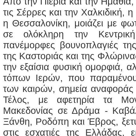
Από την Πιερία και την Ημαθία, 
τις Σέρρες και την Χαλκιδική, 
η Θεσσαλονίκη, μοιάζει με φω
σε ολόκληρη την Κεντρικ
πανέμορφες βουνοπλαγιές της
της Καστοριάς και της Φλώρινα
την εξαίσια φυσική ομορφιά, α
τόπων Ιερών, που παραμένου
των καιρών, σημεία αναφοράς 
Τέλος, με αφετηρία τα Μον
Μακεδονίας σε Δράμα - Καβά
Ξάνθη, Ροδόπη και Έβρος, ξετυ
στις εσχατιές της Ελλάδας, 