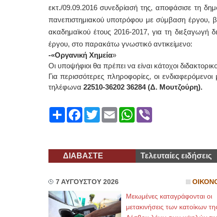
εκτ./09.09.2016 συνεδρίασή της, αποφάσισε τη δ
πανεπιστημιακού υποτρόφου με σύμβαση έργου, βάσ
ακαδημαϊκού έτους 2016-2017, για τη διεξαγωγή δι
έργου, στο παρακάτω γνωστικό αντικείμενο:
-«Οργανική Χημεία
»
Οι υποψήφιοι θα πρέπει να είναι κάτοχοι διδακτορικ
Για περισσότερες πληροφορίες, οι ενδιαφερόμενοι
τηλέφωνα
22510-36202 36284 (Δ. Μουτζούρη).
Share
Facebook
Twitter
Email
WhatsApp
Viber
ΔΙΑΒΑΣΤΕ
Τελευταίες ειδήσεις
7 ΑΥΓΟΥΣΤΟΥ 2026
ΟΙΚΟΝ
Μειωμένες καταγράφονται οι
μετακινήσεις των κατοίκων τη