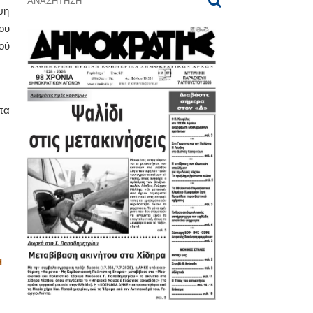
ψη
ου
ού
τα
Η