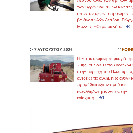
Λέσβου λόγω των υψηλών τι
των υγρών καυσίμων κίνησης
όπως αναφέρει ο πρόεδρος τ
βενζινοπωλών Λέσβου, Γιώργ
Μάλλης. «Οι μετακινήσε...
7 ΑΥΓΟΥΣΤΟΥ 2026
ΚΟΙΝ
Η καταστροφική πυρκαγιά τη
29ης Ιουλίου εε που εκδηλώθ
στην περιοχή του Πλωμαρίου
ανέδειξε τις αυξημένες ανάγκε
προμήθεια εξοπλισμού και
κατάλληλων μέσων για την
ενίσχυση ...