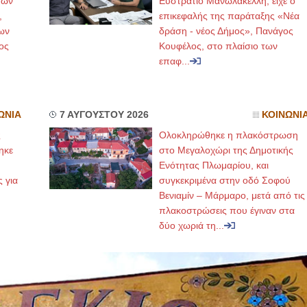
μών
Ευστράτιο Μανωλακέλλη, είχε ο
,
επικεφαλής της παράταξης «Νέα
ΕΙΔΙΚΟΣ ΚΑΡΔΙΟΛΟΓΟΣ
ΙΩΑΝΝΗΣ
ων
δράση - νέος Δήμος», Πανάγος
ος
Κουφέλος, στο πλαίσιο των
ΚΩΝΣΤΑΝΤΙΝΟΣ Ε. ΑΡΩΝΗΣ
επαφ...
Holter πίεσης και ρυθμού
Δοκιμασία κοπώσεως Φορητός
υπέρηχος
Μυτιλήνη Βουρνάζων 2
τηλ.2251302311
Γέρα:Παπάδος τηλ.22510-83600
ΩΝΙΑ
7 ΑΥΓΟΥΣΤΟΥ 2026
ΚΟΙΝΩΝΙ
aroniskos@gmail.com
ς
Ολοκληρώθηκε η πλακόστρωση
ηκε
στο Μεγαλοχώρι της Δημοτικής
Φυσικοθεραπεύτρια Manual Therapist
Χειρουρ
,
Ενότητας Πλωμαρίου, και
Σταυρουλάκη-Γαλάτη Ιφιγένεια
ς για
συγκεκριμένα στην οδό Σοφού
Πτυχιούχος Φυσικοθεραπείας
ΑΤΕΙ Θεσσαλονίκης-PAMP
Βενιαμίν – Μάρμαρο, μετά από τις
Σύμβαση με ΕΟΠΥΥ
πλακοστρώσεις που έγιναν στα
Ασκληπιού 39 Χρυσομαλλούσα
Μυτιλήνη
δύο χωριά τη...
τηλ. 22510-54898- 6977957180