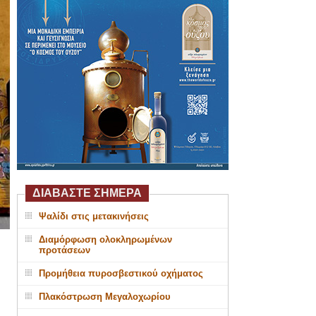
ΔΙΑΒΑΣΤΕ ΣΗΜΕΡΑ
Ψαλίδι στις μετακινήσεις
Διαμόρφωση ολοκληρωμένων
προτάσεων
Προμήθεια πυροσβεστικού οχήματος
Πλακόστρωση Μεγαλοχωρίου