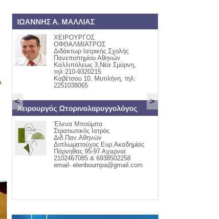
 Α. ΜΑΛΛΙΑΣ
ΟΡΘΟΠΑΙΔΙΚΟΣ
ΧΕΙΡΟΥΡΓΟΣ
ΓΙΩΡΓΟΣ Ι. ΠΑΠΙΟΜΥ
ΟΦΘΑΛΜΙΑΤΡΟΣ
ΟΡΘΟΠΑΙΔΙΚΟΣ ΧΕΙ
Διδάκτωρ Ιατρικής Σχολής
ΤΡΑΥΜΑΤΟΛΟΓΟΣ
Πανεπιστημίου Αθηνών
ΚΑΒΕΤΣΟΥ 32
Καλλιπόλεως 3,Νέα Σμύρνη,
ΤΗΛ:22510-55711
τηλ:210-9320215
ΚΙΝ:6942405440
Καβέτσου 10, Μυτιλήνη, τηλ:
Α
2251038065
<
>
γός Ωτορινολαρυγγολόγος
ΕΝΔΟΚΡΙΝΟΛΟΓΟΣ - ΔΙΑΒΗ
Έλενα Μπούμπα
ΑΣΗΜΑΚΗΣ Ε.
Στρατιωτικός Ιατρός
ΜΟΥΦΛΟΥΖΕΛΛΗΣ
Διδ.Παν.Αθηνών
θυρεοειδής Σακχαρώδη
Διπλωματούχος Ευρ.Ακαδημίας
Διαβήτης 1,2&Κυήσεως
Πάρνηθας 95-97 Αχαρναί
Οστεοπόρωση Διαταρα
2102467085 & 6938502258
Έμμηνου Ρύσεως
email- elenboumpa@gmail.com
ΚΑΒΕΤΣΟΥ 32 ΜΥΤΙΛ
ΠΑΠΑΔΟΣ ΓΕΡΑΣ
22510-43366 69723325