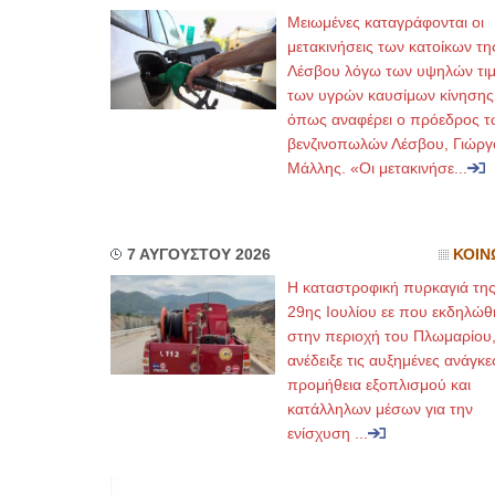
Μειωμένες καταγράφονται οι
μετακινήσεις των κατοίκων τη
ΕΙΔΙΚΟΣ ΚΑΡΔ
Λέσβου λόγω των υψηλών τι
ΚΩΝΣ
των υγρών καυσίμων κίνησης
Holter
Δοκιμ
όπως αναφέρει ο πρόεδρος τ
υπέρη
βενζινοπωλών Λέσβου, Γιώργ
Μυτιλ
τηλ.2
Μάλλης. «Οι μετακινήσε...
Γέρα:
aroni
Φυσικοθεραπεύτ
7 ΑΥΓΟΥΣΤΟΥ 2026
ΚΟΙΝ
Σταυρο
Η καταστροφική πυρκαγιά τη
Πτυχι
29ης Ιουλίου εε που εκδηλώθ
ΑΤΕΙ 
Σύμβα
στην περιοχή του Πλωμαρίου
Ασκλη
Μυτιλ
ανέδειξε τις αυξημένες ανάγκε
τηλ. 2
προμήθεια εξοπλισμού και
κατάλληλων μέσων για την
ενίσχυση ...