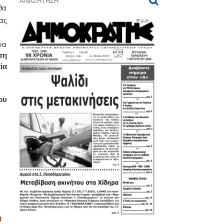
θα
ας
να
ση
ία
ου
Η