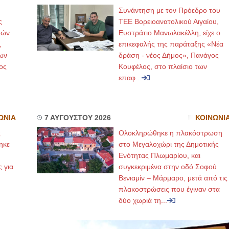
Συνάντηση με τον Πρόεδρο του
ς
ΤΕΕ Βορειοανατολικού Αιγαίου,
ΙΟΛΟΓΟΣ
ΙΩΑΝΝΗΣ Α. ΜΑΛΛΙΑΣ
μών
Ευστράτιο Μανωλακέλλη, είχε ο
ΤΑΝΤΙΝΟΣ Ε. ΑΡΩΝΗΣ
ΧΕΙΡΟΥΡΓΟΣ
,
επικεφαλής της παράταξης «Νέα
 πίεσης και ρυθμού
ΟΦΘΑΛΜΙΑΤΡΟΣ
ασία κοπώσεως Φορητός
Διδάκτωρ Ιατρικής Σχολής
ων
δράση - νέος Δήμος», Πανάγος
χος
Πανεπιστημίου Αθηνών
ος
Κουφέλος, στο πλαίσιο των
ήνη Βουρνάζων 2
Καλλιπόλεως 3,Νέα Σμύρνη,
251302311
τηλ:210-9320215
επαφ...
Παπάδος τηλ.22510-83600
Καβέτσου 10, Μυτιλήνη, τηλ:
skos@gmail.com
2251038065
ρια Manual Therapist
Χειρουργός Ωτορινολαρυγγολόγος
ΩΝΙΑ
7 ΑΥΓΟΥΣΤΟΥ 2026
ΚΟΙΝΩΝΙ
υλάκη-Γαλάτη Ιφιγένεια
Έλενα Μπούμπα
ς
Ολοκληρώθηκε η πλακόστρωση
ούχος Φυσικοθεραπείας
Στρατιωτικός Ιατρός
ηκε
Θεσσαλονίκης-PAMP
στο Μεγαλοχώρι της Δημοτικής
Διδ.Παν.Αθηνών
ση με ΕΟΠΥΥ
Διπλωματούχος Ευρ.Ακαδημίας
,
Ενότητας Πλωμαρίου, και
πιού 39 Χρυσομαλλούσα
Πάρνηθας 95-97 Αχαρναί
ήνη
2102467085 & 6938502258
ς για
συγκεκριμένα στην οδό Σοφού
2510-54898- 6977957180
email- elenboumpa@gmail.com
Βενιαμίν – Μάρμαρο, μετά από τις
πλακοστρώσεις που έγιναν στα
δύο χωριά τη...