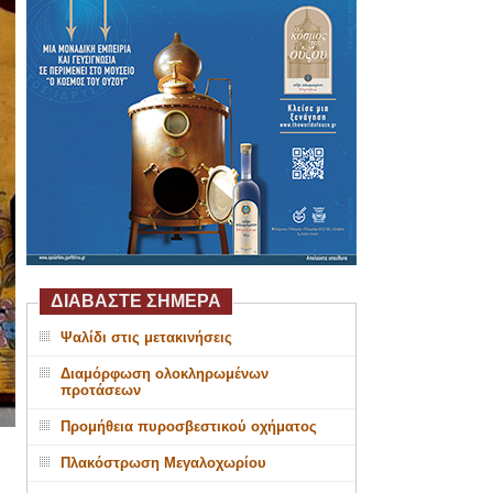
ΔΙΑΒΑΣΤΕ ΣΗΜΕΡΑ
Ψαλίδι στις μετακινήσεις
Διαμόρφωση ολοκληρωμένων
προτάσεων
Προμήθεια πυροσβεστικού οχήματος
Πλακόστρωση Μεγαλοχωρίου