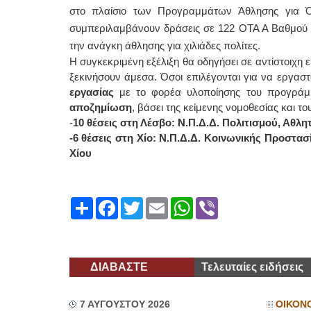
στο πλαίσιο των Προγραμμάτων Άθλησης για Ό
συμπεριλαμβάνουν δράσεις σε 122 ΟΤΑ Α Βαθμού κα
την ανάγκη άθλησης για χιλιάδες πολίτες.
Η συγκεκριμένη εξέλιξη θα οδηγήσει σε αντίστοιχη
ξεκινήσουν άμεσα. Όσοι επιλέγονται για να εργα
εργασίας
με το φορέα υλοποίησης του προγρά
αποζημίωση
, βάσει της κείμενης νομοθεσίας και
-
10 θέσεις στη Λέσβο:
Ν.Π.Δ.Δ. Πολιτισμού, Αθλη
-6 θέσεις στη Χίο: Ν.Π.Δ.Δ. Κοινωνικής Προστασ
Χίου
Share
Facebook
Twitter
Email
WhatsApp
Viber
ΔΙΑΒΑΣΤΕ
Τελευταίες ειδήσεις
7 ΑΥΓΟΥΣΤΟΥ 2026
ΟΙΚΟΝ