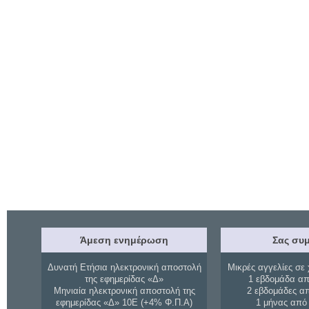
Άμεση ενημέρωση
Σας συμ
Δυνατή Ετήσια ηλεκτρονική αποστολή
Μικρές αγγελίες σε 
της εφημερίδας «Δ»
1 εβδομάδα απ
Μηνιαία ηλεκτρονική αποστολή της
2 εβδομάδες α
εφημερίδας «Δ» 10Ε (+4% Φ.Π.Α)
1 μήνας από