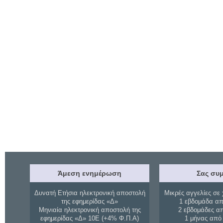
Άμεση ενημέρωση
Σας συμ
Δυνατή Ετήσια ηλεκτρονική αποστολή
Μικρές αγγελίες σε 
της εφημερίδας «Δ»
1 εβδομάδα απ
Μηνιαία ηλεκτρονική αποστολή της
2 εβδομάδες α
εφημερίδας «Δ» 10Ε (+4% Φ.Π.Α)
1 μήνας από