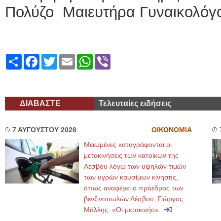
Πολύζο Μαιευτήρα Γυναικολόγ
Share
Facebook
Twitter
Email
WhatsApp
Viber
ΔΙΑΒΑΣΤΕ
Τελευταίες ειδήσεις
7 ΑΥΓΟΥΣΤΟΥ 2026
ΟΙΚΟΝΟΜΙΑ
Μειωμένες καταγράφονται οι
μετακινήσεις των κατοίκων της
Λέσβου λόγω των υψηλών τιμών
των υγρών καυσίμων κίνησης,
όπως αναφέρει ο πρόεδρος των
βενζινοπωλών Λέσβου, Γιώργος
Μάλλης. «Οι μετακινήσε...