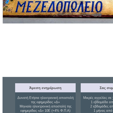
Άμεση ενημέρωση
Σας συμ
Δυνατή Ετήσια ηλεκτρονική αποστολή
Μικρές αγγελίες σε 
της εφημερίδας «Δ»
1 εβδομάδα απ
Μηνιαία ηλεκτρονική αποστολή της
2 εβδομάδες α
εφημερίδας «Δ» 10Ε (+4% Φ.Π.Α)
1 μήνας από