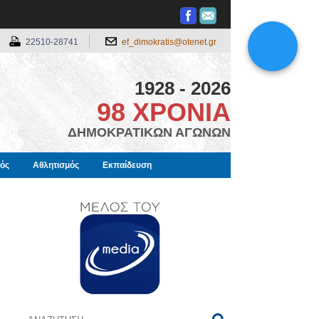
22510-28741
ef_dimokratis@otenet.gr
1928 - 2026
98 ΧΡΟΝΙΑ
ΔΗΜΟΚΡΑΤΙΚΩΝ ΑΓΩΝΩΝ
μός
Αθλητισμός
Εκπαίδευση