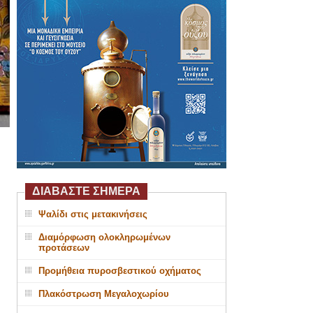
ΔΙΑΒΑΣΤΕ ΣΗΜΕΡΑ
Ψαλίδι στις μετακινήσεις
Διαμόρφωση ολοκληρωμένων
προτάσεων
Προμήθεια πυροσβεστικού οχήματος
Πλακόστρωση Μεγαλοχωρίου