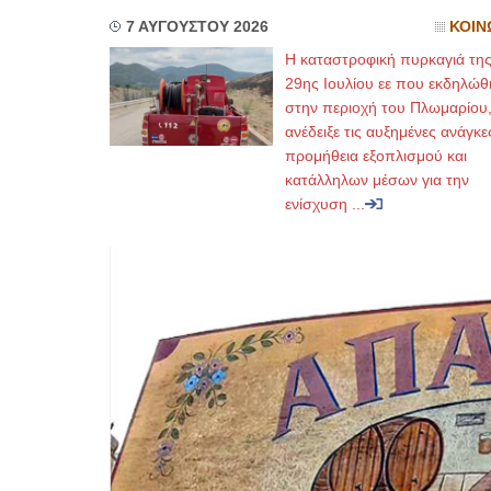
7 ΑΥΓΟΥΣΤΟΥ 2026
ΚΟΙΝ
Η καταστροφική πυρκαγιά τη
29ης Ιουλίου εε που εκδηλώθ
στην περιοχή του Πλωμαρίου
ανέδειξε τις αυξημένες ανάγκε
προμήθεια εξοπλισμού και
κατάλληλων μέσων για την
ενίσχυση ...