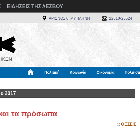
Σ
ΕΙΔΗΣΕΙΣ ΤΗΣ ΛΕΣΒΟΥ
ΑΡΙΩΝΟΣ 6, ΜΥΤΙΛΗΝΗ
22510-25524
ΙΚΩΝ
Πολιτική
Κοινωνία
Οικονομία
Πολιτισ
α
Χρήσιμα
Διεθνή
Πληροφορίες
υ 2017
 και τα πρόσωπα
ΘΕΣΕΙΣ