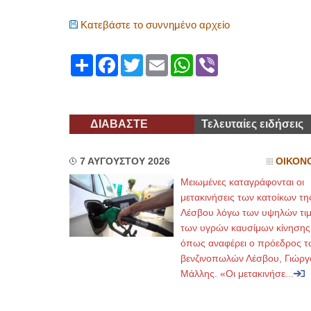
Κατεβάστε το συννημένο αρχείο
Share
Facebook
Twitter
Email
WhatsApp
Viber
ΔΙΑΒΑΣΤΕ
Τελευταίες ειδήσεις
7 ΑΥΓΟΥΣΤΟΥ 2026
ΟΙΚΟΝ
Μειωμένες καταγράφονται οι
μετακινήσεις των κατοίκων τη
Λέσβου λόγω των υψηλών τι
των υγρών καυσίμων κίνησης
όπως αναφέρει ο πρόεδρος τ
βενζινοπωλών Λέσβου, Γιώργ
Μάλλης. «Οι μετακινήσε...