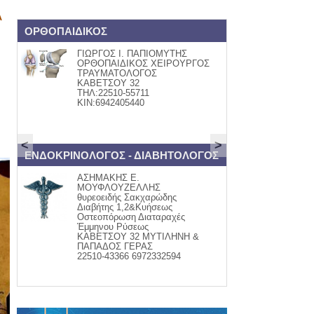
Α
ΟΡΘΟΠΑΙΔΙΚΟΣ
Book and Art
ΓΙΩΡΓΟΣ Ι. ΠΑΠΙΟΜΥΤΗΣ
ΒΙΒΛΙ
ΟΡΘΟΠΑΙΔΙΚΟΣ ΧΕΙΡΟΥΡΓΟΣ
Βάλια
ΤΡΑΥΜΑΤΟΛΟΓΟΣ
Κομνην
ΚΑΒΕΤΣΟΥ 32
τηλ:22
ΤΗΛ:22510-55711
www.fa
ΚΙΝ:6942405440
<
>
ΕΝΔΟΚΡΙΝΟΛΟΓΟΣ - ΔΙΑΒΗΤΟΛΟΓΟΣ
ψαράδικο
ΑΣΗΜΑΚΗΣ Ε.
ΦΡΕΣΚ
ΜΟΥΦΛΟΥΖΕΛΛΗΣ
Μαγει
θυρεοειδής Σακχαρώδης
-σαλάτ
Διαβήτης 1,2&Κυήσεως
-ψαρομ
Οστεοπόρωση Διαταραχές
Ψητά &
Έμμηνου Ρύσεως
παραγ
ΚΑΒΕΤΣΟΥ 32 ΜΥΤΙΛΗΝΗ &
τηλ. 2
ΠΑΠΑΔΟΣ ΓΕΡΑΣ
22510-43366 6972332594