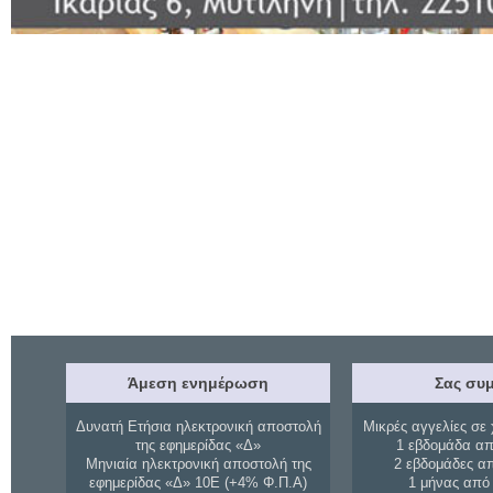
Άμεση ενημέρωση
Σας συμ
Δυνατή Ετήσια ηλεκτρονική αποστολή
Μικρές αγγελίες σε 
της εφημερίδας «Δ»
1 εβδομάδα απ
Μηνιαία ηλεκτρονική αποστολή της
2 εβδομάδες α
εφημερίδας «Δ» 10Ε (+4% Φ.Π.Α)
1 μήνας από