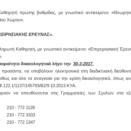
θηγητή πρώτης βαθμίδας, με γνωστικό αντικείμενο: «Θεωρητι
ΙΩΑΝΝΗΣ Α. ΜΑΛΛΙΑΣ
σίου Χώρου».
ΧΕΙΡΟΥΡΓΟΣ
ΟΦΘΑΛΜΙΑΤΡΟΣ
Διδάκτωρ Ιατρικής Σχολής
ΧΕΙΡΗΣΙΑΚΗΣ ΕΡΕΥΝΑΣ».
Πανεπιστημίου Αθηνών
Καλλιπόλεως 3,Νέα Σμύρνη,
τηλ:210-9320215
Καβέτσου 10, Μυτιλήνη, τηλ:
ηρωτή Καθηγητή, με γνωστικό αντικείμενο: «Επιχειρησιακή Έρευ
2251038065
».
ραίτητα δικαιολογητικά λήγει την
30
-3-2017.
Χειρουργός Ωτορινολαρυγγολόγος
α προσόντα, να υποβάλουν ηλεκτρονικά στη διαδικτυακή διεύθυν
Έλενα Μπούμπα
θώς και όλα τα αναγκαία για την κρίση δικαιολογητικά, όπως αυ
Στρατιωτικός Ιατρός
Διδ.Παν.Αθηνών
 Φ.122.1/1137/145793/Β2/9.10.2013 ΚΥΑ.
Διπλωματούχος Ευρ.Ακαδημίας
Πάρνηθας 95-97 Αχαρναί
πορούν να απευθύνονται στις Γραμματείες των Σχολών στα εξ
2102467085 & 6938502258
email- elenboumpa@gmail.com
210 - 772 1128
210 - 772 3333
210 - 772 1347