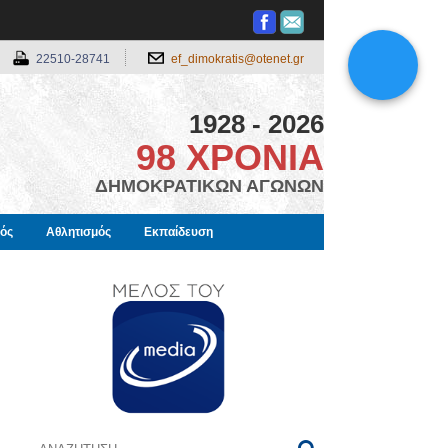
22510-28741
ef_dimokratis@otenet.gr
1928 - 2026
98 ΧΡΟΝΙΑ
ΔΗΜΟΚΡΑΤΙΚΩΝ ΑΓΩΝΩΝ
μός
Αθλητισμός
Εκπαίδευση