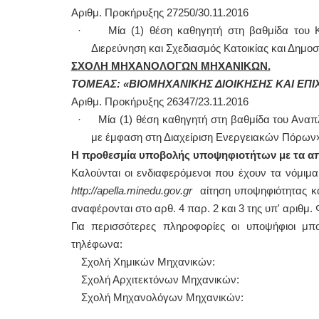
Αριθμ. Προκήρυξης 27250/30.11.2016
· Μία (1) θέση καθηγητή στη βαθμίδα του Κα
Διερεύνηση και Σχεδιασμός Κατοικίας και Δημο
ΣΧΟΛΗ ΜΗΧΑΝΟΛΟΓΩΝ ΜΗΧΑΝΙΚΩΝ.
ΤΟΜΕΑΣ: «ΒΙΟΜΗΧΑΝΙΚΗΣ ΔΙΟΙΚΗΣΗΣ ΚΑΙ ΕΠΙ
Αριθμ. Προκήρυξης 26347/23.11.2016
· Μία (1) θέση καθηγητή στη βαθμίδα του Αναπλ
με έμφαση στη Διαχείριση Ενεργειακών Πόρων
Η προθεσμία υποβολής υποψηφιοτήτων με τα απα
Καλούνται οι ενδιαφερόμενοι που έχουν τα νόμιμ
http
://
apella
.
minedu
.
gov
.
gr
αίτηση υποψηφιότητας κα
αναφέρονται στο αρθ. 4 παρ. 2 και 3 της υπ' αριθμ.
Για περισσότερες πληροφορίες οι υποψήφιοι μ
τηλέφωνα:
Σχολή Χημικών Μηχανικών:
Σχολή Αρχιτεκτόνων Μηχανικών:
Σχολή Μηχανολόγων Μηχανικών: