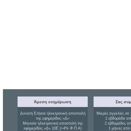
Άμεση ενημέρωση
Σας συμ
Δυνατή Ετήσια ηλεκτρονική αποστολή
Μικρές αγγελίες σε 
της εφημερίδας «Δ»
1 εβδομάδα απ
Μηνιαία ηλεκτρονική αποστολή της
2 εβδομάδες α
εφημερίδας «Δ» 10Ε (+4% Φ.Π.Α)
1 μήνας από