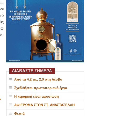
ς,
οι
τό
ύς
 Ο
αι
ΔΙΑΒΑΣΤΕ ΣΗΜΕΡΑ
Από τα 4,2 εκ., 2,9 στη Λέσβο
Σχεδιάζεται πρωτοποριακό έργο
Η κεραμική είναι αφοσίωση
Α
ΑΦΙΕΡΩΜΑ ΣΤΟΝ ΣΤ. ΑΝΑΣΤΑΣΕΛΛΗ
Φωτιά