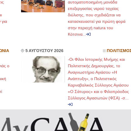
ις
αυτοματοποιημένη μονάδα
επεξεργασίας νερού ταχείας
ι
διύλισης, που σχεδιάζεται να
 για
κατασκευαστεί για πρώτη φορά
στην περιοχή natura του
Κότσινα...
ΩΝΙΑ
5 ΑΥΓΟΥΣΤΟΥ 2026
ΠΟΛΙΤΙΣΜΟ
-Οι Φίλοι Ιστορικής Μνήμης και
ιάς ο
Πολιτιστικής Δημιουργίας, το
Αναγνωστήριο Αγιάσου «Η
μική
Ανάπτυξη», ο Πολιτιστικός
Καρναβαλικός Σύλλογος Αγιάσου
ί
«Ο Σάτυρος» και ο Φιλοπρόοδος
Σύλλογος Αγιασωτών (ΦΣΑ) -σ...