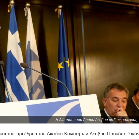
Η διάσπαση του Δήμου Λέσβου σε 5 μικρότερους
αι του προέδρου του Δικτύου Κοινοτήτων Λέσβου Προκόπη Σινάν