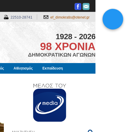
22510-28741
ef_dimokratis@otenet.gr
1928 - 2026
98 ΧΡΟΝΙΑ
ΔΗΜΟΚΡΑΤΙΚΩΝ ΑΓΩΝΩΝ
μός
Αθλητισμός
Εκπαίδευση