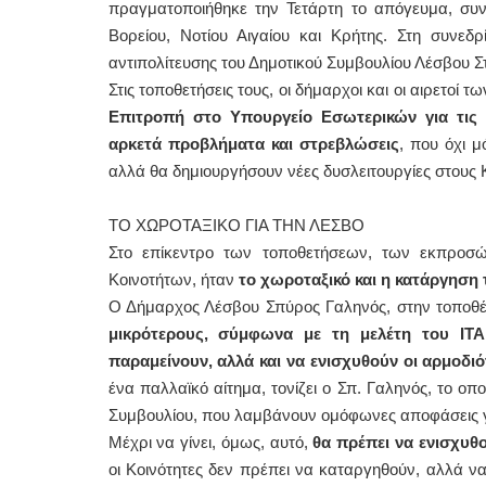
πραγματοποιήθηκε την Τετάρτη το απόγευμα, συνά
Βορείου, Νοτίου Αιγαίου και Κρήτης. Στη συνεδ
αντιπολίτευσης του Δημοτικού Συμβουλίου Λέσβου Σ
Στις τοποθετήσεις τους, οι δήμαρχοι και οι αιρετο
Επιτροπή στο Υπουργείο Εσωτερικών για τις 
αρκετά προβλήματα και στρεβλώσεις
, που όχι 
αλλά θα δημιουργήσουν νέες δυσλειτουργίες στους 
ΤΟ ΧΩΡΟΤΑΞΙΚΟ ΓΙΑ ΤΗΝ ΛΕΣΒΟ
Στο επίκεντρο των τοποθετήσεων, των εκπροσώ
Κοινοτήτων, ήταν
το χωροταξικό και η κατάργηση
Ο Δήμαρχος Λέσβου Σπύρος Γαληνός, στην τοποθέτ
μικρότερους, σύμφωνα με τη μελέτη του ΙΤΑ
παραμείνουν, αλλά και να ενισχυθούν οι αρμοδι
ένα παλλαϊκό αίτημα, τονίζει ο Σπ. Γαληνός, το οπ
Συμβουλίου, που λαμβάνουν ομόφωνες αποφάσεις γι
Μέχρι να γίνει, όμως, αυτό,
θα πρέπει να ενισχυθο
οι Κοινότητες δεν πρέπει να καταργηθούν, αλλά 