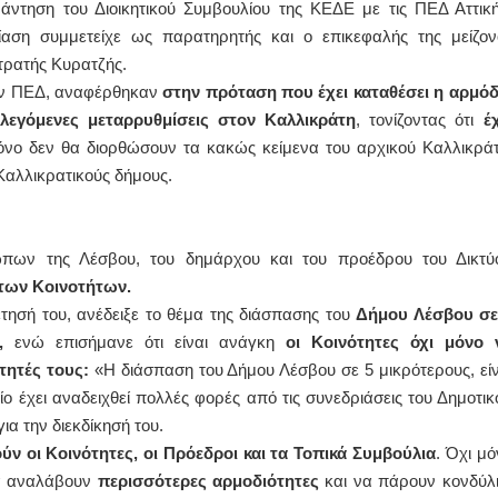
ντηση του Διοικητικού Συμβουλίου της ΚΕΔΕ με τις ΠΕΔ Αττική
ρίαση συμμετείχε ως παρατηρητής και ο επικεφαλής της μείζον
ΙΩΑΝΝΗΣ Α. ΜΑΛΛΙΑΣ
τρατής Κυρατζής.
ΧΕΙΡΟΥΡΓΟΣ
ί των ΠΕΔ, αναφέρθηκαν
στην πρόταση που έχει καταθέσει η αρμόδ
ΟΦΘΑΛΜΙΑΤΡΟΣ
Διδάκτωρ Ιατρικής Σχολής
λεγόμενες μεταρρυθμίσεις στον Καλλικράτη
, τονίζοντας ότι
έχ
Πανεπιστημίου Αθηνών
μόνο δεν θα διορθώσουν τα κακώς κείμενα του αρχικού Καλλικράτ
Καλλιπόλεως 3,Νέα Σμύρνη,
τηλ:210-9320215
Καλλικρατικούς δήμους.
Καβέτσου 10, Μυτιλήνη, τηλ:
2251038065
Χειρουργός Ωτορινολαρυγγολόγος
πων της Λέσβου, του δημάρχου και του προέδρου του Δικτύ
Έλενα Μπούμπα
 των Κοινοτήτων.
Στρατιωτικός Ιατρός
ησή του, ανέδειξε το θέμα της διάσπασης του
Διδ.Παν.Αθηνών
Δήμου Λέσβου σε
Διπλωματούχος Ευρ.Ακαδημίας
,
ενώ επισήμανε ότι είναι ανάγκη
οι Κοινότητες όχι μόνο 
Πάρνηθας 95-97 Αχαρναί
2102467085 & 6938502258
ότητές τους:
«Η διάσπαση του Δήμου Λέσβου σε 5 μικρότερους, είν
email- elenboumpa@gmail.com
οίο έχει αναδειχθεί πολλές φορές από τις συνεδριάσεις του Δημοτικ
α την διεκδίκησή του.
ύν οι Κοινότητες, οι Πρόεδροι και τα Τοπικά Συμβούλια
. Όχι μό
να αναλάβουν
περισσότερες αρμοδιότητες
και να πάρουν κονδύλι