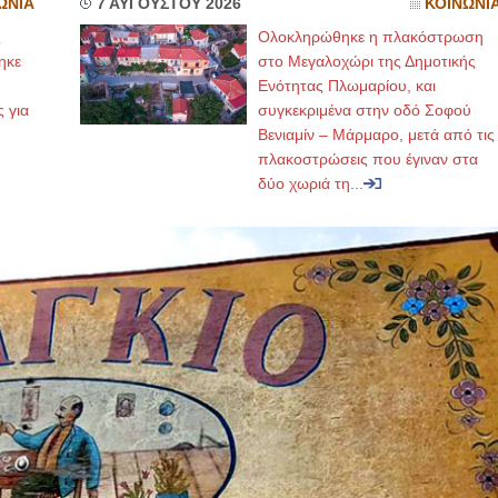
ΩΝΙΑ
7 ΑΥΓΟΥΣΤΟΥ 2026
ΚΟΙΝΩΝΙ
ς
Ολοκληρώθηκε η πλακόστρωση
ηκε
στο Μεγαλοχώρι της Δημοτικής
,
Ενότητας Πλωμαρίου, και
ς για
συγκεκριμένα στην οδό Σοφού
Βενιαμίν – Μάρμαρο, μετά από τις
πλακοστρώσεις που έγιναν στα
δύο χωριά τη...