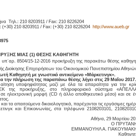
να Tηλ.: 210 8203911 / Fax: 210 8226204
.: (+30) 210 8203911 / Fax: (+30) 210 8226204
http://www.aueb.gr
3975
ΥΞΗΣ ΜΙΑΣ (1) ΘΕΣΗΣ ΚΑΘΗΓΗΤΗ
η υπ΄αρ. 8504/15-12-2016 προκήρυξη της παρακάτω θέσης καθηγη
λής Διοίκησης Επιχειρήσεων του Οικονομικού Πανεπιστημίου Αθηνώ
ωτή Καθηγητή με γνωστικό αντικείμενο «Μάρκετινγκ».
α την πλήρωση της παραπάνω θέσης λήγει στις 29 Μαΐου 2017.
αίτηση υποψηφιότητας μαζί με όλα τα απαραίτητα για την κρί
 ΦΕΚ της προκήρυξης, στο πληροφοριακό σύστημα «ΑΠΕΛΛ
 σε ηλεκτρονική μορφή (CD ή άλλο αποθηκευτικό μέσο) και σε έ
ατος.
 και τα απαιτούμενα δικαιολογητικά, παρέχονται τις εργάσιμες ημέρ
τινγκ και Επικοινωνίας, στα τηλέφωνα 2108203101, 210820310
Αθήνα, 29 Μαρτίου 20
Ο ΠΡΥΤΑΝ
ΕΜΜΑΝΟΥΗΛ Α. ΓΙΑΚΟΥΜΑΚ
Καθηγητ