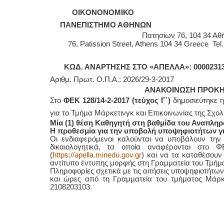
OIKONO
ΝΟΜΙΚΟ
ΠΑΝΕΠΙΣΤΗΜΟ ΑΘΗΝΩΝ
Πατησίων 76, 104 34 Αθή
76, Patission Street, Athens 104 34 Greece Tel
ΚΩΔ. ΑΝΑΡΤΗΣΗΣ ΣΤΟ
«
ΑΠΕΛΛΑ»: 0000231
Αριθμ. Πρωτ. Ο.Π.Α.: 2026/29-3-2017
ΑΝΑΚΟΙΝΩΣΗ ΠΡΟΚΗΡ
Στο
ΦΕΚ 128/14-2-2017 (τεύχος Γ΄)
δημοσιεύτηκε 
για το Τμήμα Μάρκετινγκ και Επικοινωνίας της Σχο
Μία (1) θέση Καθηγητή στη βαθμίδα του Αναπληρ
Η προθεσμία για την υποβολή υποψηφιοτήτων γι
Οι ενδιαφερόμενοι καλούνται να υποβάλουν την 
δικαιολογητικά, τα οποία αναφέρονται στο
(
https://apella.minedu.gov.gr
) και να τα καταθέσουν
αντίτυπο έντυπης μορφής στη Γραμματεία του Τμήμ
Πληροφορίες σχετικά με τις αιτήσεις υποψηφιοτήτων
και ώρες από τη Γραμματεία του τμήματος Μάρκε
2108203103.