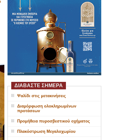
Α
ΔΙΑΒΑΣΤΕ ΣΗΜΕΡΑ
Ψαλίδι στις μετακινήσεις
Διαμόρφωση ολοκληρωμένων
προτάσεων
Προμήθεια πυροσβεστικού οχήματος
Πλακόστρωση Μεγαλοχωρίου