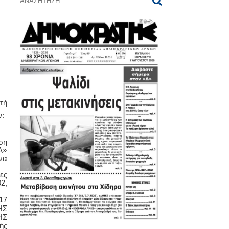
τή
ν:
ση
Α»
να
ες
2,
17
ΗΣ
ΗΣ
ής