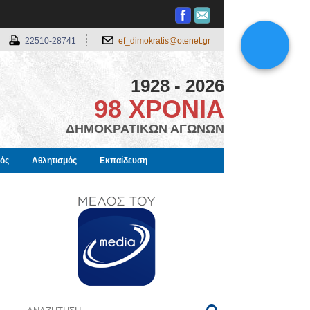
22510-28741
ef_dimokratis@otenet.gr
1928 - 2026
98 ΧΡΟΝΙΑ
ΔΗΜΟΚΡΑΤΙΚΩΝ ΑΓΩΝΩΝ
μός
Αθλητισμός
Εκπαίδευση