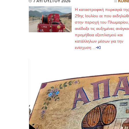
7 ΑΥΓΟΥΣΤΟΥ 2026
ΚΟΙΝ
Η καταστροφική πυρκαγιά τη
29ης Ιουλίου εε που εκδηλώθ
στην περιοχή του Πλωμαρίου
ανέδειξε τις αυξημένες ανάγκε
προμήθεια εξοπλισμού και
κατάλληλων μέσων για την
ενίσχυση ...