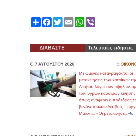
ΕΙΔΙΚΟΣ 
Share
Facebook
Twitter
Email
WhatsApp
Viber
ΔΙΑΒΑΣΤΕ
Τελευταίες ειδήσεις
7 ΑΥΓΟΥΣΤΟΥ 2026
ΟΙΚΟΝ
Φυσικοθερα
Μειωμένες καταγράφονται οι
μετακινήσεις των κατοίκων τη
Λέσβου λόγω των υψηλών τι
των υγρών καυσίμων κίνησης
όπως αναφέρει ο πρόεδρος τ
βενζινοπωλών Λέσβου, Γιώργ
Μάλλης. «Οι μετακινήσε...