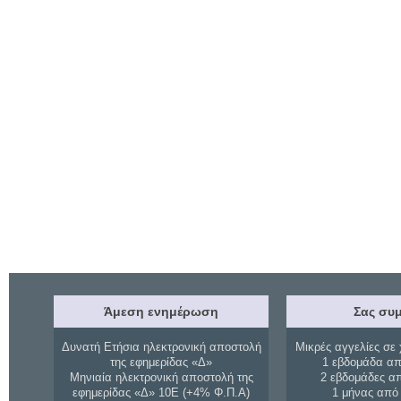
Άμεση ενημέρωση
Σας συμ
Δυνατή Ετήσια ηλεκτρονική αποστολή
Μικρές αγγελίες σε 
της εφημερίδας «Δ»
1 εβδομάδα απ
Μηνιαία ηλεκτρονική αποστολή της
2 εβδομάδες α
εφημερίδας «Δ» 10Ε (+4% Φ.Π.Α)
1 μήνας από