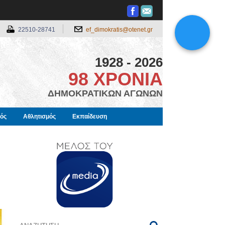
22510-28741
ef_dimokratis@otenet.gr
1928 - 2026
98 ΧΡΟΝΙΑ
ΔΗΜΟΚΡΑΤΙΚΩΝ ΑΓΩΝΩΝ
μός
Αθλητισμός
Εκπαίδευση