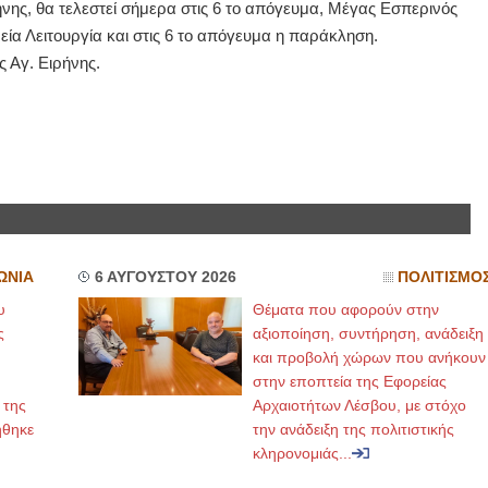
νης, θα τελεστεί σήμερα στις 6 το απόγευμα, Μέγας Εσπερινός
εία Λειτουργία και στις 6 το απόγευμα η παράκληση.
ΙΩΑΝΝΗΣ Α. ΜΑΛΛΙΑΣ
ς Αγ. Ειρήνης.
ΧΕΙΡΟΥΡΓΟΣ
ΟΦΘΑΛΜΙΑΤΡΟΣ
Διδάκτωρ Ιατρικής Σχολής
Πανεπιστημίου Αθηνών
Καλλιπόλεως 3,Νέα Σμύρνη,
τηλ:210-9320215
Καβέτσου 10, Μυτιλήνη, τηλ:
2251038065
Χειρουργός Ωτορινολαρυγγολόγος
Έλενα Μπούμπα
ΩΝΙΑ
6 ΑΥΓΟΥΣΤΟΥ 2026
ΠΟΛΙΤΙΣΜΟ
Στρατιωτικός Ιατρός
Διδ.Παν.Αθηνών
υ
Θέματα που αφορούν στην
Διπλωματούχος Ευρ.Ακαδημίας
ς
αξιοποίηση, συντήρηση, ανάδειξη
Πάρνηθας 95-97 Αχαρναί
2102467085 & 6938502258
και προβολή χώρων που ανήκουν
email- elenboumpa@gmail.com
στην εποπτεία της Εφορείας
 της
Αρχαιοτήτων Λέσβου, με στόχο
ήθηκε
την ανάδειξη της πολιτιστικής
κληρονομιάς...