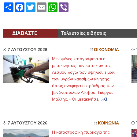
Share
Facebook
Twitter
Email
WhatsApp
Viber
ΔΙΑΒΑΣΤΕ
Τελευταίες ειδήσεις
7 ΑΥΓΟΥΣΤΟΥ 2026
ΟΙΚΟΝΟΜΙΑ
Μειωμένες καταγράφονται οι
μετακινήσεις των κατοίκων της
Λέσβου λόγω των υψηλών τιμών
των υγρών καυσίμων κίνησης,
όπως αναφέρει ο πρόεδρος των
βενζινοπωλών Λέσβου, Γιώργος
Μάλλης. «Οι μετακινήσε...
7 ΑΥΓΟΥΣΤΟΥ 2026
ΚΟΙΝΩΝΙΑ
Η καταστροφική πυρκαγιά της