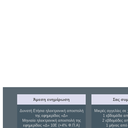
Άμεση ενημέρωση
Σας συμ
Δυνατή Ετήσια ηλεκτρονική αποστολή
Μικρές αγγελίες σε 
της εφημερίδας «Δ»
1 εβδομάδα απ
Μηνιαία ηλεκτρονική αποστολή της
2 εβδομάδες α
εφημερίδας «Δ» 10Ε (+4% Φ.Π.Α)
1 μήνας από