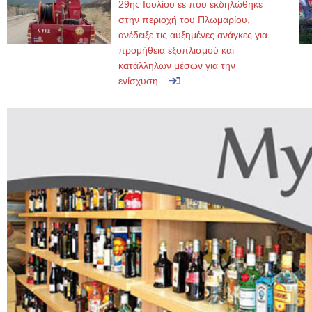
29ης Ιουλίου εε που εκδηλώθηκε
στην περιοχή του Πλωμαρίου,
ανέδειξε τις αυξημένες ανάγκες για
προμήθεια εξοπλισμού και
κατάλληλων μέσων για την
ενίσχυση ...