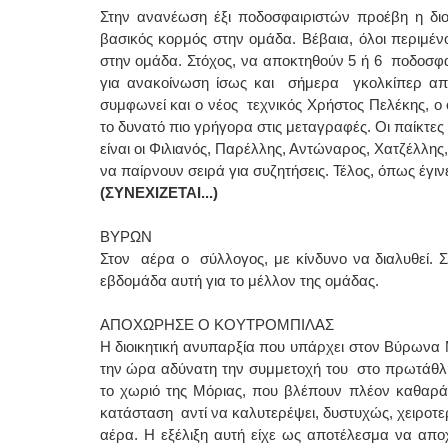
Στην ανανέωση έξι ποδοσφαιριστών προέβη η διο
βασικός κορμός στην ομάδα. Βέβαια, όλοι περιμέ
στην ομάδα. Στόχος, να αποκτηθούν 5 ή 6 ποδοσφαι
για ανακοίνωση ίσως και σήμερα γκολκίπερ από
συμφωνεί και ο νέος τεχνικός Χρήστος Πελέκης, ο 
το δυνατό πιο γρήγορα στις μεταγραφές. Οι παίκτ
είναι οι Φιλιανός, Παρέλλης, Αντώναρος, Χατζέλλης
να παίρνουν σειρά για συζητήσεις. Τέλος, όπως έγι
(ΣΥΝΕΧΙΖΕΤΑΙ...)
ΒΥΡΩΝ
Στον αέρα ο σύλλογος, με κίνδυνο να διαλυθεί. Σ
εβδομάδα αυτή για το μέλλον της ομάδας.
ΑΠΟΧΩΡΗΣΕ Ο ΚΟΥΤΡΟΜΠΙΛΑΣ
Η διοικητική ανυπαρξία που υπάρχει στον Βύρωνα 
την ώρα αδύνατη την συμμετοχή του στο πρωτάθλη
το χωριό της Μόριας, που βλέπουν πλέον καθαρά
κατάσταση αντί να καλυτερέψει, δυστυχώς, χειροτ
αέρα. Η εξέλιξη αυτή είχε ως αποτέλεσμα να απο