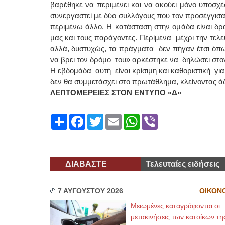
βαρέθηκε να περιμένει και να ακούει μόνο υποσχέσε
συνεργαστεί με δύο συλλόγους που τον προσέγγισα
περιμένω άλλο. Η κατάσταση στην ομάδα είναι δρα
μας και τους παράγοντες. Περίμενα μέχρι την τελ
αλλά, δυστυχώς, τα πράγματα δεν πήγαν έτσι όπω
να βρει τον δρόμο του» αρκέστηκε να δηλώσει στ
Η εβδομάδα αυτή είναι κρίσιμη και καθοριστική για
δεν θα συμμετάσχει στο πρωτάθλημα, κλείνοντας άδ
ΛΕΠΤΟΜΕΡΕΙΕΣ ΣΤΟΝ ΕΝΤΥΠΟ «Δ»
Share
Facebook
Twitter
Email
WhatsApp
Viber
ΔΙΑΒΑΣΤΕ
Τελευταίες ειδήσεις
7 ΑΥΓΟΥΣΤΟΥ 2026
ΟΙΚΟΝ
Μειωμένες καταγράφονται οι
μετακινήσεις των κατοίκων τη