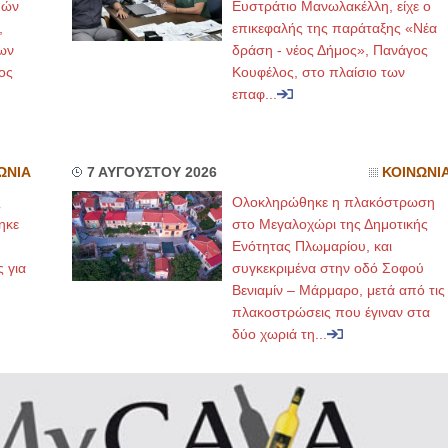
μών
Ευστράτιο Μανωλακέλλη, είχε ο
,
επικεφαλής της παράταξης «Νέα
ων
δράση - νέος Δήμος», Πανάγος
ος
Κουφέλος, στο πλαίσιο των
επαφ...
ΩΝΙΑ
7 ΑΥΓΟΥΣΤΟΥ 2026
ΚΟΙΝΩΝΙ
ς
Ολοκληρώθηκε η πλακόστρωση
ηκε
στο Μεγαλοχώρι της Δημοτικής
,
Ενότητας Πλωμαρίου, και
ς για
συγκεκριμένα στην οδό Σοφού
Βενιαμίν – Μάρμαρο, μετά από τις
πλακοστρώσεις που έγιναν στα
δύο χωριά τη...