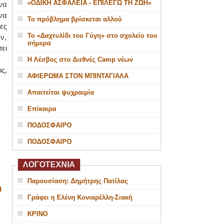
«ΟΔΙΚΗ ΑΣΦΑΛΕΙΑ - ΕΠΙΛΕΓΩ ΤΗ ΖΩΗ»
να
να
Το πρόβλημα βρίσκεται αλλού
ες
Το «Δαχτυλίδι του Γύγη» στο σχολείο του
ν,
σήμερα
ει
Η Λέσβος στο Διεθνές Camp νέων
ς,
ΑΦΙΕΡΩΜΑ ΣΤΟΝ ΜΠΙΝΤΑΓΙΑΛΑ
Απαιτείται ψυχραιμία
Επίκαιρα
ΠΟΔΟΣΦΑΙΡΟ
ΠΟΔΟΣΦΑΙΡΟ
ΛΟΓΟΤΕΧΝΙΑ
Παρουσίαση: Δημήτρης Πατίλας
Η
Γράφει η Ελένη Κονιαρέλλη-Σιακή
ΚΡΙΝΟ