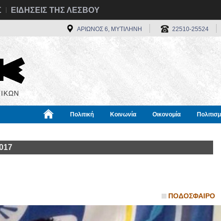
Σ
ΕΙΔΗΣΕΙΣ ΤΗΣ ΛΕΣΒΟΥ
ΑΡΙΩΝΟΣ 6, ΜΥΤΙΛΗΝΗ
22510-25524
ΙΚΩΝ
Πολιτική
Κοινωνία
Οικονομία
Πολιτισ
α
Χρήσιμα
Διεθνή
Πληροφορίες
017
ΠΟΔΟΣΦΑΙΡΟ