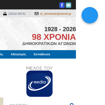
22510-28741
ef_dimokratis@otenet.gr
1928 - 2026
98 ΧΡΟΝΙΑ
ΔΗΜΟΚΡΑΤΙΚΩΝ ΑΓΩΝΩΝ
μός
Αθλητισμός
Εκπαίδευση