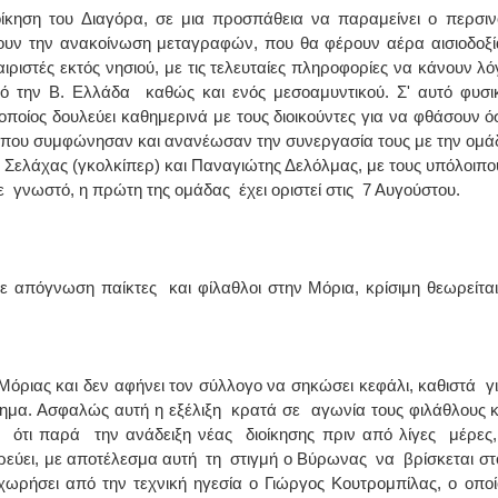
ίκηση του Διαγόρα, σε μια προσπάθεια να παραμείνει ο περσιν
νουν την ανακοίνωση μεταγραφών, που θα φέρουν αέρα αισιοδοξί
ριστές εκτός νησιού, με τις τελευταίες πληροφορίες να κάνουν λό
 την Β. Ελλάδα καθώς και ενός μεσοαμυντικού. Σ' αυτό φυσι
οποίος δουλεύει καθημερινά με τους διοικούντες για να φθάσουν ό
ες που συμφώνησαν και ανανέωσαν την συνεργασία τους με την ομά
, Σελάχας (γκολκίπερ) και Παναγιώτης Δελόλμας, με τους υπόλοιπο
νε γνωστό, η πρώτη της ομάδας έχει οριστεί στις 7 Αυγούστου.
ε απόγνωση παίκτες και φίλαθλοι στην Μόρια, κρίσιμη θεωρείται
Μόριας και δεν αφήνει τον σύλλογο να σηκώσει κεφάλι, καθιστά γ
μα. Ασφαλώς αυτή η εξέλιξη κρατά σε αγωνία τους φιλάθλους κ
 ότι παρά την ανάδειξη νέας διοίκησης πριν από λίγες μέρες,
ερεύει, με αποτέλεσμα αυτή τη στιγμή ο Βύρωνας να βρίσκεται στ
χωρήσει από την τεχνική ηγεσία ο Γιώργος Κουτρομπίλας, ο οποί