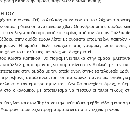
πιστροφή Καδή στην ομάδα, παρελθόν ο Μανουσάκης.
ΙΩΑΝΝΗΣ Α. ΜΑΛΛΙΑΣ
ΣΗ ΤΟΥ
(έχουν ανακοινωθεί) ο Αιολικός απέκτησε και τον 24χρονο αριστε
ΧΕΙΡΟΥΡΓΟΣ
οποίο η διοίκηση ανακοίνωσε χθες. Οι άνθρωποι της ομάδας είχ
ΟΦΘΑΛΜΙΑΤΡΟΣ
Διδάκτωρ Ιατρικής Σχολής
 του εν λόγω ποδοσφαιριστή και κυρίως από τον ίδιο τον Πολλαετίδ
Πανεπιστημίου Αθηνών
Καλλιπόλεως 3,Νέα Σμύρνη,
Βέβαια, στην ομάδα έχουν λίστα με ονόματα υποψηφίων παικτών κ
τηλ:210-9320215
ητήσεων. Η ομάδα θέλει ενίσχυση στις γραμμές, ώστε αυτές 
Καβέτσου 10, Μυτιλήνη, τηλ:
2251038065
α χέρια του πολύτιμες μονάδες να διαχειριστεί.
του Κώστα Κρητικού να παραμείνει τελικά στην ομάδα, βλέποντ
Χειρουργός Ωτορινολαρυγγολόγος
κατάλληλη, προτιμώντας να παραμείνει στον Αιολικό, με τον οπο
 επέστρεψε στην ομάδα με την οποία αγωνίστηκε τα τελευταία χρόνι
Έλενα Μπούμπα
 την ρεβάνς, αποδεικνύοντας ότι παραμένει πάντα μια υπολογίσι
Στρατιωτικός Ιατρός
Διδ.Παν.Αθηνών
ολλά από τον έμπειρο αμυντικό. Δεν θα συνεχίσει, όμως, ο Δήμ
Διπλωματούχος Ευρ.Ακαδημίας
 στο οικονομικό, με αποτέλεσμα να πέσουν οι τίτλοι τέλους στ
Πάρνηθας 95-97 Αχαρναί
2102467085 & 6938502258
email- elenboumpa@gmail.com
αι θα γίνονται στον Ταρλά και την μεθεπόμενη εβδομάδα η ένταση 
 Λουτρών, όπως έχει προγραμματιστεί από την τεχνική ηγεσία.