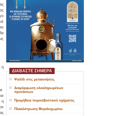
ός
ας
γο
κά
σο
δα
υς
 η
ΔΙΑΒΑΣΤΕ ΣΗΜΕΡΑ
Ψαλίδι στις μετακινήσεις
Διαμόρφωση ολοκληρωμένων
ια
προτάσεων
αι
Προμήθεια πυροσβεστικού οχήματος
 η
ον
Πλακόστρωση Μεγαλοχωρίου
ος