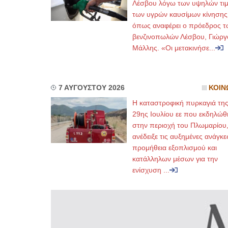
Λέσβου λόγω των υψηλών τι
των υγρών καυσίμων κίνησης
όπως αναφέρει ο πρόεδρος τ
βενζινοπωλών Λέσβου, Γιώργ
Μάλλης. «Οι μετακινήσε...
7 ΑΥΓΟΥΣΤΟΥ 2026
ΚΟΙΝ
Η καταστροφική πυρκαγιά τη
29ης Ιουλίου εε που εκδηλώθ
στην περιοχή του Πλωμαρίου
ανέδειξε τις αυξημένες ανάγκε
προμήθεια εξοπλισμού και
κατάλληλων μέσων για την
ενίσχυση ...