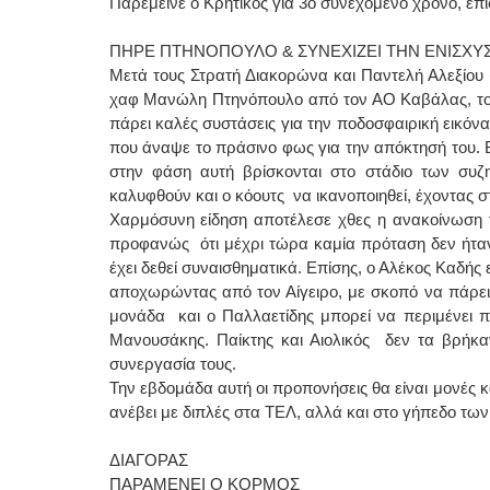
Παρέμεινε ο Κρητικός για 3ο συνεχόμενο χρόνο, ε
ΠΗΡΕ ΠΤΗΝΟΠΟΥΛΟ & ΣΥΝΕΧΙΖΕΙ ΤΗΝ ΕΝΙΣΧΥ
Μετά τους Στρατή Διακορώνα και Παντελή Αλεξίου 
χαφ Μανώλη Πτηνόπουλο από τον ΑΟ Καβάλας, τον 
πάρει καλές συστάσεις για την ποδοσφαιρική εικόνα
που άναψε το πράσινο φως για την απόκτησή του. 
στην φάση αυτή βρίσκονται στο στάδιο των συζ
καλυφθούν και ο κόουτς να ικανοποιηθεί, έχοντας στ
Χαρμόσυνη είδηση αποτέλεσε χθες η ανακοίνωση 
προφανώς ότι μέχρι τώρα καμία πρόταση δεν ήταν 
έχει δεθεί συναισθηματικά. Επίσης, ο Αλέκος Καδής
αποχωρώντας από τον Αίγειρο, με σκοπό να πάρει
μονάδα και ο Παλλαετίδης μπορεί να περιμένει π
Μανουσάκης. Παίκτης και Αιολικός δεν τα βρήκαν
συνεργασία τους.
Την εβδομάδα αυτή οι προπονήσεις θα είναι μονές κ
ανέβει με διπλές στα ΤΕΛ, αλλά και στο γήπεδο των
ΔΙΑΓΟΡΑΣ
ΠΑΡΑΜΕΝΕΙ Ο ΚΟΡΜΟΣ