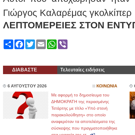
Γιώργος Καλαρέμας γκολκίπερ 
ΛΕΠΤΟΜΕΡΕΙΕΣ ΣΤΟΝ ΕΝΤΥ
Share
Facebook
Twitter
Email
WhatsApp
Viber
ΔΙΑΒΑΣΤΕ
Τελευταίες ειδήσεις
6 ΑΥΓΟΥΣΤΟΥ 2026
ΚΟΙΝΩΝΙΑ
Με αφορμή το δημοσίευμα του
ΔΗΜΟΚΡΑΤΗ της περασμένης
Τετάρτης με τίτλο «Υπό στενή
παρακολούθηση» στο οποίο
αναφερόταν τα αποτελέσματα της
σύσκεψης που πραγματοποιήθηκε
στα γραφεία της ετ...