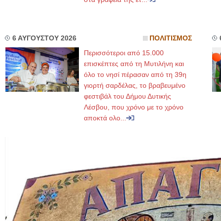
6 ΑΥΓΟΥΣΤΟΥ 2026
ΠΟΛΙΤΙΣΜΟΣ
Περισσότεροι από 15.000
επισκέπτες από τη Μυτιλήνη και
όλο το νησί πέρασαν από τη 39η
γιορτή σαρδέλας, το βραβευμένο
φεστιβάλ του Δήμου Δυτικής
Λέσβου, που χρόνο με το χρόνο
αποκτά ολο...