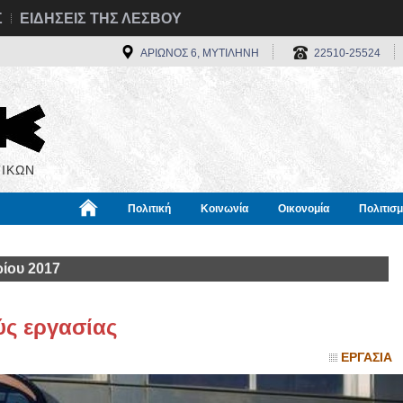
Σ
ΕΙΔΗΣΕΙΣ ΤΗΣ ΛΕΣΒΟΥ
ΑΡΙΩΝΟΣ 6, ΜΥΤΙΛΗΝΗ
22510-25524
ΙΚΩΝ
Πολιτική
Κοινωνία
Οικονομία
Πολιτισ
α
Χρήσιμα
Διεθνή
Πληροφορίες
ίου 2017
ύς εργασίας
ΕΡΓΑΣΙΑ