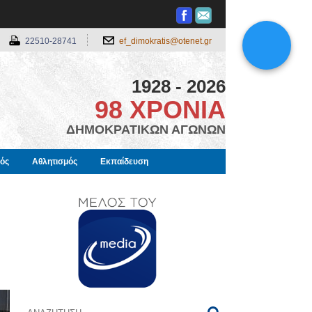
22510-28741
ef_dimokratis@otenet.gr
1928 - 2026
98 ΧΡΟΝΙΑ
ΔΗΜΟΚΡΑΤΙΚΩΝ ΑΓΩΝΩΝ
μός
Αθλητισμός
Εκπαίδευση