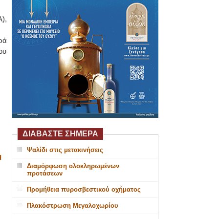
),
ρά
ου
ΔΙΑΒΑΣΤΕ ΣΗΜΕΡΑ
Ψαλίδι στις μετακινήσεις
Η
Διαμόρφωση ολοκληρωμένων
προτάσεων
Προμήθεια πυροσβεστικού οχήματος
Πλακόστρωση Μεγαλοχωρίου