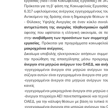
εργασίας (Νέα Γενιά Κοινωφελούς Εργασίας) σε 34 
Πρόκειται για τη β' φάση της Κοινωφελούς Εργασίας
6.317 ωφελούμενους ανέργους εγγεγραμμένους το
Αντικείμενο της δράσης είναι η δημιουργία θέσεω
- Θύλακες Υψηλής Ανεργίας σε έναν κύκλο συνολι
αντιμετώπιση της ανεργίας πληθυσμιακών ομά
ύφεσης που υφίσταται η ελληνική οικονομία, σε π
στην
αναβάθμιση των προσόντων των συμμετεχόν
εργασίας
. Πρόκειται για προγράμματα κοινωφελο
μακροχρόνια ανέργους
.
Δικαίωμα υποβολής ηλεκτρονικών αιτήσεων συμμετ
την προώθηση της απασχόλησης μέσω προγραμ
άνεργοι στα μητρώα ανέργων του ΟΑΕΔ, και ανήκ
-εγγεγραμμένοι άνεργοι στα μητρώα ανέργων του 
σύζυγοι αυτών είναι εγγεγραμμένοι άνεργοι στα 
-εγγεγραμμένοι άνεργοι στα μητρώα ανέργων του 
κανείς
-εγγεγραμμένοι μακροχρόνια άνεργοι στα μητρώα
-άνεργοι πτυχιούχοι ΑΕΙ πανεπιστημιακού και τεχ
ΟΑΕΔ, για την κάλυψη θέσεων με βάση τα τυπικά π
-εγγεγραμμένοι άνεργοι στα μητρώα ανέργων του