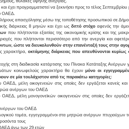
Δήμους, θύλακες υψηλής ανεργίας.
 και έχει προγραμματιστεί να ξεκινήσει προς το τέλος Σεπτεμβρίου 
ΙΩΑΝΝΗΣ Α. ΜΑΛΛΙΑΣ
υ ΟΑΕΔ.
ν πλήρους απασχόλησης μέσω της τοποθέτησης προσωπικού σε Δήμο
ΧΕΙΡΟΥΡΓΟΣ
κής διάρκειας 8 μηνών και έχει ως
διττό στόχο
αφενός την άμε
ΟΦΘΑΛΜΙΑΤΡΟΣ
Διδάκτωρ Ιατρικής Σχολής
δων
που πλήττονται εξαιτίας της οικονομικής κρίσης και της μακρ
Πανεπιστημίου Αθηνών
Καλλιπόλεως 3,Νέα Σμύρνη,
εριοχές που πλήττονται περισσότερο από την ανεργία και αφετέρ
τηλ:210-9320215
των, ώστε να διευκολυνθούν στην επανένταξή τους στην αγο
Καβέτσου 10, Μυτιλήνη, τηλ:
2251038065
ύς χαρακτήρα,
οκτάμηνης διάρκειας που απευθύνονται κυρίως 
Χειρουργός Ωτορινολαρυγγολόγος
οχής στη διαδικασία κατάρτισης του Πίνακα Κατάταξης Ανέργων γ
μάτων κοινωφελούς χαρακτήρα θα έχουν
μόνο οι εγγεγραμμέν
Έλενα Μπούμπα
ουν σε μία τουλάχιστον από τις παρακάτω κατηγορίες
:
Στρατιωτικός Ιατρός
Διδ.Παν.Αθηνών
ΟΑΕΔ, μέλη οικογενειών στις οποίες δεν εργάζεται κανείς και 
Διπλωματούχος Ευρ.Ακαδημίας
μητρώα ανέργων του ΟΑΕΔ
Πάρνηθας 95-97 Αχαρναί
2102467085 & 6938502258
ΟΑΕΔ, μέλη μονογονεϊκών οικογενειών στις οποίες δεν εργάζετ
email- elenboumpa@gmail.com
 ανέργων του ΟΑΕΔ
νολογικού τομέα, εγγεγραμμένοι στα μητρώα ανέργων πτυχιούχων τ
ροσόντα τους
 ΟΑΕΔ άνω των 29 ετών