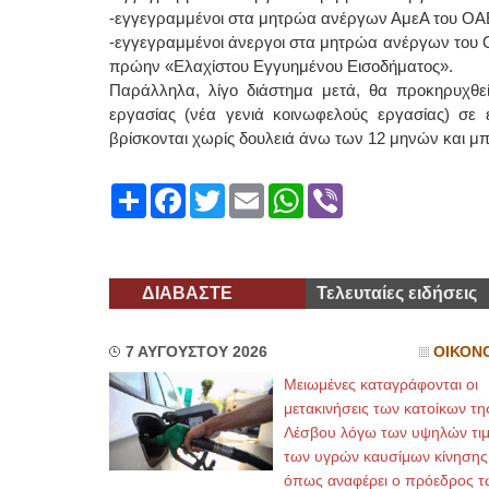
-εγγεγραμμένοι στα μητρώα ανέργων ΑμεΑ του Ο
-εγγεγραμμένοι άνεργοι στα μητρώα ανέργων του Ο
πρώην «Ελαχίστου Εγγυημένου Εισοδήματος».
Παράλληλα, λίγο διάστημα μετά, θα προκηρυχθ
εργασίας (νέα γενιά κοινωφελούς εργασίας) σε 
βρίσκονται χωρίς δουλειά άνω των 12 μηνών και μπ
Share
Facebook
Twitter
Email
WhatsApp
Viber
ΔΙΑΒΑΣΤΕ
Τελευταίες ειδήσεις
7 ΑΥΓΟΥΣΤΟΥ 2026
ΟΙΚΟΝ
Μειωμένες καταγράφονται οι
μετακινήσεις των κατοίκων τη
Λέσβου λόγω των υψηλών τι
των υγρών καυσίμων κίνησης
όπως αναφέρει ο πρόεδρος τ