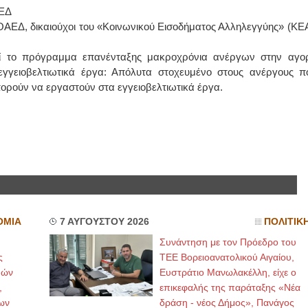
ΑΕΔ
ΑΕΔ, δικαιούχοι του «Κοινωνικού Εισοδήματος Αλληλεγγύης» (ΚΕΑ
εί το πρόγραμμα επανένταξης μακροχρόνια ανέργων στην αγο
εγγειοβελτιωτικά έργα: Απόλυτα στοχευμένο στους ανέργους π
ορούν να εργαστούν στα εγγειοβελτιωτικά έργα.
ΟΜΙΑ
7 ΑΥΓΟΥΣΤΟΥ 2026
ΠΟΛΙΤΙΚ
Συνάντηση με τον Πρόεδρο του
ς
ΤΕΕ Βορειοανατολικού Αιγαίου,
μών
Ευστράτιο Μανωλακέλλη, είχε ο
,
επικεφαλής της παράταξης «Νέα
ων
δράση - νέος Δήμος», Πανάγος