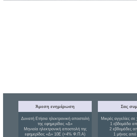
Άμεση ενημέρωση
Σας συμ
Δυνατή Ετήσια ηλεκτρονική αποστολή
Μικρές αγγελίες σε 
της εφημερίδας «Δ»
1 εβδομάδα απ
Μηνιαία ηλεκτρονική αποστολή της
2 εβδομάδες α
εφημερίδας «Δ» 10Ε (+4% Φ.Π.Α)
1 μήνας από