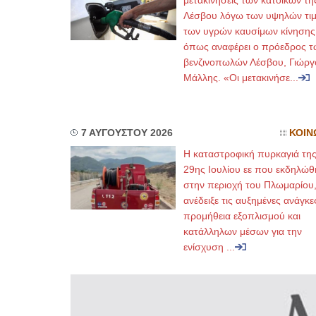
μετακινήσεις των κατοίκων τη
Λέσβου λόγω των υψηλών τι
των υγρών καυσίμων κίνησης
όπως αναφέρει ο πρόεδρος τ
βενζινοπωλών Λέσβου, Γιώργ
Μάλλης. «Οι μετακινήσε...
7 ΑΥΓΟΥΣΤΟΥ 2026
ΚΟΙΝ
Η καταστροφική πυρκαγιά τη
29ης Ιουλίου εε που εκδηλώθ
στην περιοχή του Πλωμαρίου
ανέδειξε τις αυξημένες ανάγκε
προμήθεια εξοπλισμού και
κατάλληλων μέσων για την
ενίσχυση ...