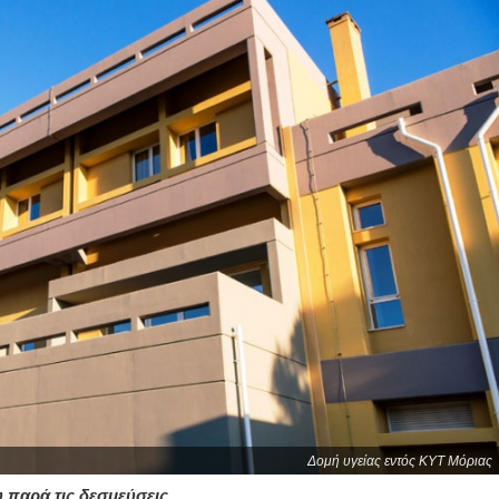
Δομή υγείας εντός ΚΥΤ Μόριας
 παρά τις δεσμεύσεις