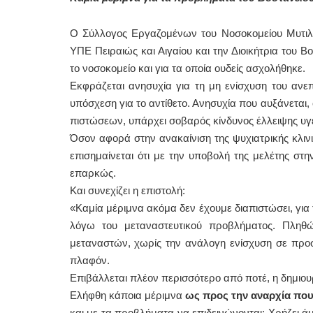
Ο Σύλλογος Εργαζομένων του Νοσοκομείου Μυτιλήν
ΥΠΕ Πειραιώς και Αιγαίου και την Διοικήτρια του
το νοσοκομείο και για τα οποία ουδείς ασχολήθηκε.
Εκφράζεται ανησυχία για τη μη ενίσχυση του αν
υπόσχεση για το αντίθετο. Ανησυχία που αυξάνεται
πιστώσεων, υπάρχει σοβαρός κίνδυνος έλλειψης υγει
Όσον αφορά στην ανακαίνιση της ψυχιατρικής κλιν
επισημαίνεται ότι με την υποβολή της μελέτης στη
επαρκώς.
Και συνεχίζει η επιστολή:
«Καμία μέριμνα ακόμα δεν έχουμε διαπιστώσει, για
λόγω του μεταναστευτικού προβλήματος. Πληθ
μεταναστών, χωρίς την ανάλογη ενίσχυση σε προσ
πλαφόν.
Επιβάλλεται πλέον περισσότερο από ποτέ, η δημιου
Ελήφθη κάποια μέριμνα
ως προς την αναρχία που 
και με τα προβλήματα να επιδεινώνονται; Χρήζει ά