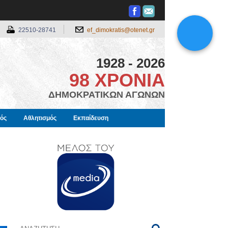
22510-28741
ef_dimokratis@otenet.gr
1928 - 2026
98 ΧΡΟΝΙΑ
ΔΗΜΟΚΡΑΤΙΚΩΝ ΑΓΩΝΩΝ
μός
Αθλητισμός
Εκπαίδευση