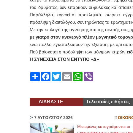
του ιδρύματος, δεν επαρκούν οι φύλακες και απαιτε
Παράλληλα, αγνοείται προκλητικά, σωρεία ε
πρόσληψη διαιτολόγου, συντηρώντας τα ερωτηματικά
Με την επιλογή της αγνόησης και της σιωπής σας, φ
με γιατρό στον ανενεργό πλέον μαγνητικό τομογ
ενώ πολλοί εγκαταλείπουν την εξέταση, με ό,τι αυ
Πού βρίσκεται η πρόσληψη των μόνιμων ιατρών
ει
Η ΣΥΝΕΧΕΙΑ ΣΤΟΝ ΕΝΤΥΠΟ «Δ»
Share
Facebook
Twitter
Email
WhatsApp
Viber
ΔΙΑΒΑΣΤΕ
Τελευταίες ειδήσεις
7 ΑΥΓΟΥΣΤΟΥ 2026
ΟΙΚΟΝ
Μειωμένες καταγράφονται οι