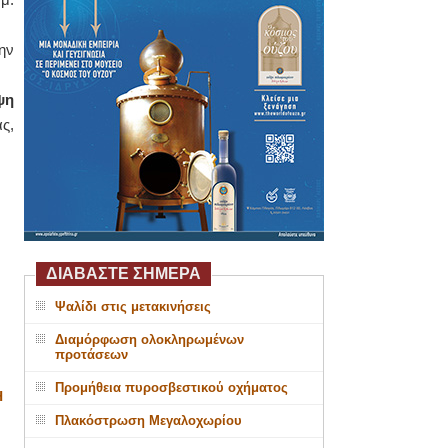
ην
ψη
ς,
ΔΙΑΒΑΣΤΕ ΣΗΜΕΡΑ
Ψαλίδι στις μετακινήσεις
Διαμόρφωση ολοκληρωμένων
προτάσεων
Προμήθεια πυροσβεστικού οχήματος
Η
Πλακόστρωση Μεγαλοχωρίου