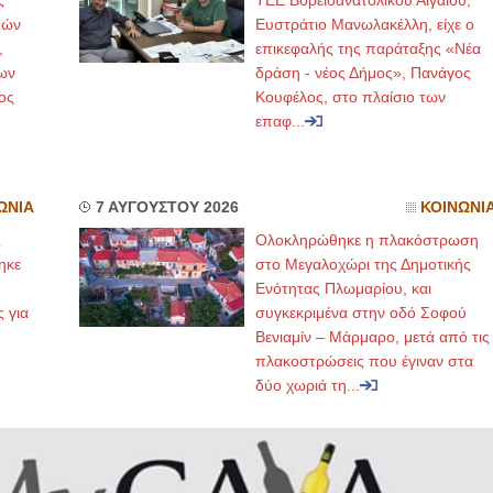
ς
ΤΕΕ Βορειοανατολικού Αιγαίου,
μών
Ευστράτιο Μανωλακέλλη, είχε ο
,
επικεφαλής της παράταξης «Νέα
ων
δράση - νέος Δήμος», Πανάγος
ος
Κουφέλος, στο πλαίσιο των
επαφ...
ΩΝΙΑ
7 ΑΥΓΟΥΣΤΟΥ 2026
ΚΟΙΝΩΝΙ
ς
Ολοκληρώθηκε η πλακόστρωση
ηκε
στο Μεγαλοχώρι της Δημοτικής
,
Ενότητας Πλωμαρίου, και
ς για
συγκεκριμένα στην οδό Σοφού
Βενιαμίν – Μάρμαρο, μετά από τις
πλακοστρώσεις που έγιναν στα
δύο χωριά τη...