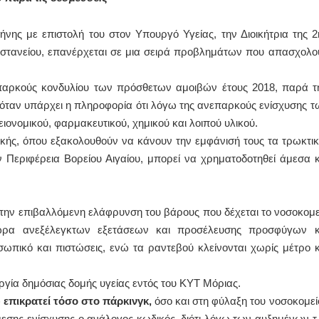
ΙΩΑΝΝΗΣ Α. ΜΑΛΛΙΑΣ
ης με επιστολή του στον Υπουργό Υγείας, την Διοικήτρια της 2
 Βοστανείου, επανέρχεται σε μια σειρά προβλημάτων που απασχολο
ΧΕΙΡΟΥΡΓΟΣ
ΟΦΘΑΛΜΙΑΤΡΟΣ
Διδάκτωρ Ιατρικής Σχολής
Πανεπιστημίου Αθηνών
επαρκούς κονδυλίου των πρόσθετων αμοιβών έτους 2018, παρά τ
Καλλιπόλεως 3,Νέα Σμύρνη,
, όταν υπάρχει η πληροφορία ότι λόγω της ανεπαρκούς ενίσχυσης τ
τηλ:210-9320215
Καβέτσου 10, Μυτιλήνη, τηλ:
ονομικού, φαρμακευτικού, χημικού και λοιπού υλικού.
2251038065
ικής, όπου εξακολουθούν να κάνουν την εμφάνισή τους τα τρωκτικ
Χειρουργός Ωτορινολαρυγγολόγος
ν Περιφέρεια Βορείου Αιγαίου, μπορεί να χρηματοδοτηθεί άμεσα κ
Έλενα Μπούμπα
Στρατιωτικός Ιατρός
Διδ.Παν.Αθηνών
Διπλωματούχος Ευρ.Ακαδημίας
 την επιβαλλόμενη ελάφρυνση του βάρους που δέχεται το νοσοκομε
Πάρνηθας 95-97 Αχαρναί
ώρα ανεξέλεγκτων εξετάσεων και προσέλευσης προσφύγων κ
2102467085 & 6938502258
email- elenboumpa@gmail.com
ωπικό και πιστώσεις, ενώ τα ραντεβού κλείνονται χωρίς μέτρο κ
ργία δημόσιας δομής υγείας εντός του ΚΥΤ Μόριας.
επικρατεί τόσο στο πάρκινγκ,
όσο και στη φύλαξη του νοσοκομεί
μεσης ενίσχυσης ο ανάλογος κωδικός, διότι λόγω των αυξημένων τ.